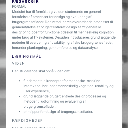
PÆDAGOGIK
FORMÅL
Modulet har til formål at give den studerende en generel
forståelse af processer for design og evaluering af
brugergrænseflader. Der introduceres overordnede processer til
gennemførelse af brugercentreret design samt generelle
designprincipper for funktionelt design til menneskelig kognition
under brug af IT-systemer. Desuden introduceres grundlæggende
metoder til evaluering af usability i grafiske brugergrænseflader,
herunder planlægning, gennemførelse og dataanalyse
LÆRINGSMÅL
VIDEN
Den studerende skal opnå viden om:
fundamentale koncepter for menneske-maskine
interaktion, herunder menneskelig kognition, usability og
user experience,
grundlæggende brugercentrede designprocesser og
metoder til udformning og evaluering af
brugergrænseflader,
principper for design af brugergrænseflader.
FÆRDIGHEDER