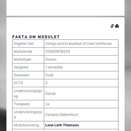
FAKTA OM MODULET
Engelsk titel
Design and Evaluation of User Interfaces
Modulkode
DSNSWCB234
Modultype
Kursus
Varighed
1 semester
Semester
Forår
ECTS
5
Undervisningsspr
Dansk
og
Tomplads
Ja
Undervisningsste
Campus København
d
Modulansvarlig
Lone Leth Thomsen