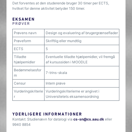
Det forventes at den studerende bruger 30 timer per ECTS,
hvilket for denne aktivitet betyder 150 timer.
EKSAMEN
PRØVER
Prøvens navn
Design og evaluering af brugergrænseflader
Prøveform
Skriftlig eller mundtlig
ECTS
5
Tilladte
Eventuelle tilladte hjælpemidler, vil fremgå
hjælpemidler
af kursussiden i MOODLE
Bedømmelsesfor
7-trins-skala
m
Censur
Intern prøve
Vurderingskriterie
Vurderingskriterierne er angivet i
r
Universitetets eksamensordning
YDERLIGERE INFORMATIONER
Kontakt: Studienævn for datalogi via
cs-sn@cs.aau.dk
eller
9940 8854