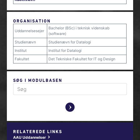
ORGANISATION
Bachelor (BSc) i teknisk videnskab
Uddannelsesejer
(software)
Studienævn
Studienævn for Datalogi
Institut
Institut for Datalogi
Fakultet
Det Tekniske Fakultet for IT og Design
SØG I MODULBASEN
y
RELATEREDE LINKS
AAU Uddannelser
w