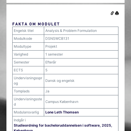
FAKTA OM MODULET
Engelsk titel
Analysis & Problem Formulation
Modulkode
DSNSWCB131
Modultype
Projekt
Varighed
1 semester
Semester
Efterår
ECTS
5
Undervisningsspr
Dansk og engelsk
og
Tomplads
Ja
Undervisningsste
Campus København
d
Modulansvarlig
Lone Leth Thomsen
Indgår i
Studieordning for bacheloruddannelsen i software, 2025,
København