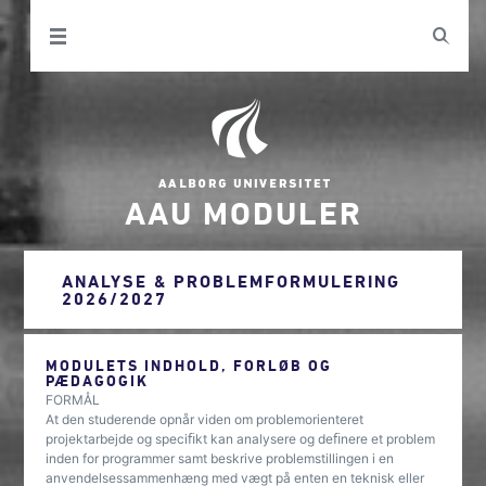
AAU MODULER
ANALYSE & PROBLEMFORMULERING
2026/2027
MODULETS INDHOLD, FORLØB OG
PÆDAGOGIK
FORMÅL
At den studerende opnår viden om problemorienteret
projektarbejde og speciﬁkt kan analysere og deﬁnere et problem
inden for programmer samt beskrive problemstillingen i en
anvendelsessammenhæng med vægt på enten en teknisk eller