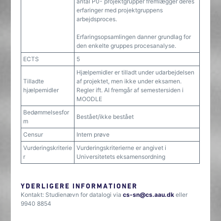
antal P0- projektgrupper fremlægger deres
erfaringer med projektgruppens
arbejdsproces.
Erfaringsopsamlingen danner grundlag for
den enkelte gruppes procesanalyse.
ECTS
5
Hjælpemidler er tilladt under udarbejdelsen
Tilladte
af projektet, men ikke under eksamen.
hjælpemidler
Regler ift. AI fremgår af semestersiden i
MOODLE
Bedømmelsesfor
Bestået/ikke bestået
m
Censur
Intern prøve
Vurderingskriterie
Vurderingskriterierne er angivet i
r
Universitetets eksamensordning
YDERLIGERE INFORMATIONER
Kontakt: Studienævn for datalogi via
cs-sn@cs.aau.dk
eller
9940 8854