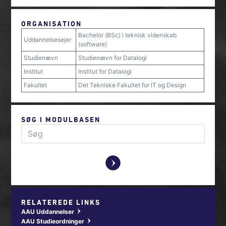
ORGANISATION
Bachelor (BSc) i teknisk videnskab
Uddannelsesejer
(software)
Studienævn
Studienævn for Datalogi
Institut
Institut for Datalogi
Fakultet
Det Tekniske Fakultet for IT og Design
SØG I MODULBASEN
y
RELATEREDE LINKS
AAU Uddannelser
w
AAU Studieordninger
w