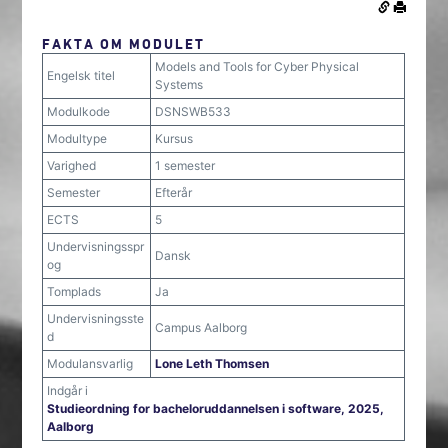
FAKTA OM MODULET
Models and Tools for Cyber Physical
Engelsk titel
Systems
Modulkode
DSNSWB533
Modultype
Kursus
Varighed
1 semester
Semester
Efterår
ECTS
5
Undervisningsspr
Dansk
og
Tomplads
Ja
Undervisningsste
Campus Aalborg
d
Modulansvarlig
Lone Leth Thomsen
Indgår i
Studieordning for bacheloruddannelsen i software, 2025,
Aalborg