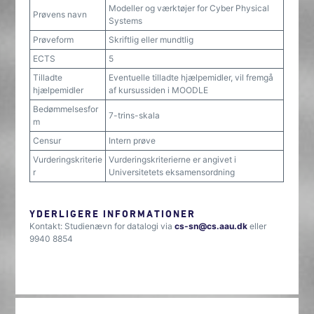
Modeller og værktøjer for Cyber Physical
Prøvens navn
Systems
Prøveform
Skriftlig eller mundtlig
ECTS
5
Tilladte
Eventuelle tilladte hjælpemidler, vil fremgå
hjælpemidler
af kursussiden i MOODLE
Bedømmelsesfor
7-trins-skala
m
Censur
Intern prøve
Vurderingskriterie
Vurderingskriterierne er angivet i
r
Universitetets eksamensordning
YDERLIGERE INFORMATIONER
Kontakt: Studienævn for datalogi via
cs-sn@cs.aau.dk
eller
9940 8854