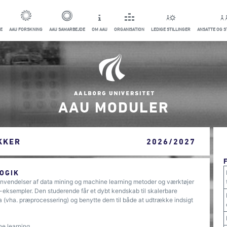
E
AAU FORSKNING
AAU SAMARBEJDE
OM AAU
ORGANISATION
LEDIGE STILLINGER
ANSATTE OG 
AAU MODULER
KKER
2026/2027
OGIK
nvendelser af data mining og machine learning metoder og værktøjer
-eksempler. Den studerende får et dybt kendskab til skalerbare
ata (vha. præprocessering) og benytte dem til både at udtrække indsigt
e learning