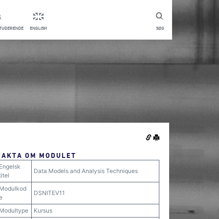
STUDERENDE
ENGLISH
SØG
FAKTA OM MODULET
Engelsk
Data Models and Analysis Techniques
titel
Modulkod
DSNITEV11
e
Modultype
Kursus