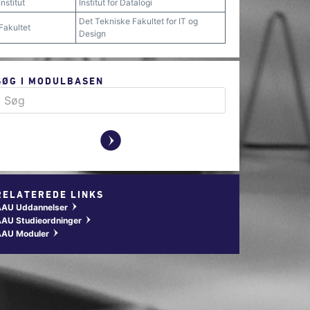
Institut
Institut for Datalogi
Det Tekniske Fakultet for IT og
Fakultet
Design
SØG I MODULBASEN
y
RELATEREDE LINKS
AAU Uddannelser
w
AU Studieordninger
w
AAU Moduler
w