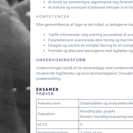
At forstå og sammenligne algoritmerne bag forskel
At matche og eventuelt kombinere metoder til et for
KOMPETENCER
Efter gennemførelse af faget er det målet, at deltagerne ha
Træffe informerede valg omkring anvendelse af ava
Parameterisere avancerede data mining og machine le
Designe og udvikle en komplet løsning for en komplek
Formidle og diskutere løsningerne med fagfæller og 
UNDERVISNINGSFORM
Undervisningen bestå af tre seminardage med kombinerede
studerende faglitteratur og laver øvelser/opgaver. Desuden 
problemstilling.
EKSAMEN
PRØVER
Prøvens navn
Datamodeller og analyseteknik
Mundtlig pba. projekt
Prøveform
Ekstern mundtlig evaluering med
ECTS
5
Bedømmelsesform
7-trins-skala