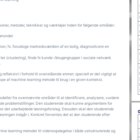
rier, metoder, teknikker og værktøjer inden for følgende områder:
herunder
ion; fx. forudsige markedsværdien af en bolig, diagnosticere en
er (clustering), finde fx kunde-/brugergrupper i sociale netværk
.
efleksivt i forhold til ovenstående emner; specielt er det vigtigt at
pe af machine learning metode til brug i en given kontekst.
eller fra ovennævnte områder til at identificere, analysere, vurdere
de problemstillinger. Den studerende skal kunne argumentere for
 for det udarbejdede løsningsforslag. Desuden skal den studerende
ningen indgår i. Konkret forventes det at den studerende efter
ine learning metoder til vidensopdagelse i både ustrukturerede og