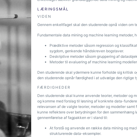
LÆRINGSMÅL
VIDEN
Gennem enkeltfaget skal den studerende opnå viden om teo
Fundamentale data mining og machine learning metoder, 
Prædiktive metoder såsom regression og klassifikat
sygdom, genkende håndskreven bogstaver.
Deskriptive metoder såsom gruppering af dataobjekt
Metoder til evaluering af machine learning modeller
Den studerende skal ydermere kunne forholde sig kritisk og r
den studerende opnår færdighed i at udvælge den rigtige ty
FÆRDIGHEDER
Den studerende skal kunne anvende teorier, metoder og mod
og komme med forslag til løsning af konkrete data-fundere
relevansen af de valgte teorier, metoder og modeller samt
kunne reflektere over betydningen for den sammenhæng løs
gennemførelse af fagpakken er i stand til:
At forstå og anvende en række data mining og mach
strukturerede data-eksempler.