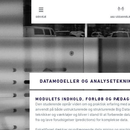
GENVEJE
AAU UDDANNELS
DATAMODELLER OG ANALYSETEKNI
MODULETS INDHOLD, FORLØB OG PÆDAG
Den studerende opnår viden om og praktisk erfaring med a
anvendt på både ustrukturerede og strukturerede Big Data
teknikker og værktøjer og bliver i stand til at forberede d
fra og lave forudsigelser (predictions) for komplekse data.
Enkeltfaget dækker grundlæggende data mining og machin