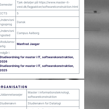
Tjek detaljer på https://www.master-it-
Semester
vest.dk/fagpakker/softwarekonstruktion.html
ECTS
5
Undervisni
Dansk
ngssprog
Undervisni
Campus Aalborg
ngssted
Modulansv
Manfred Jaeger
arlig
Indgår i
Studieordning for master i IT, softwarekonstruktion,
2026
Studieordning for master i IT, softwarekonstruktion,
2025
ORGANISATION
Master i informationsteknologi,
Uddannelsesejer
softwarekonstruktion
Studienævn
Studienævn for Datalogi