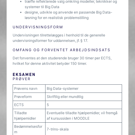
træffe reflekterede valg omkring modeller, teknikker og
systemer til Big Data
designe, udvikle og anvende en passende Big Data-
løsning for en realistisk problemstilling
UNDERVISNINGSFORM
Undervisningen tilrettelægges i henhold til de generelle
undervisningsformer for uddannelsen, jf. § 17.
OMFANG OG FORVENTET ARBEJDSINDSATS
Det forventes at den studerende bruger 30 timer per ECTS,
hvilket for denne aktivitet betyder 150 timer.
EKSAMEN
PRØVER
Prøvens navn
Big Data-systemer
Prøveform
Skriftlig eller mundtlig
ECTS
5
Tilladte
Eventuelle tilladte hjælpemidler, vil fremgå
hjælpemidler
af kursussiden i MOODLE
Bedømmelsesfor
7-trins-skala
m