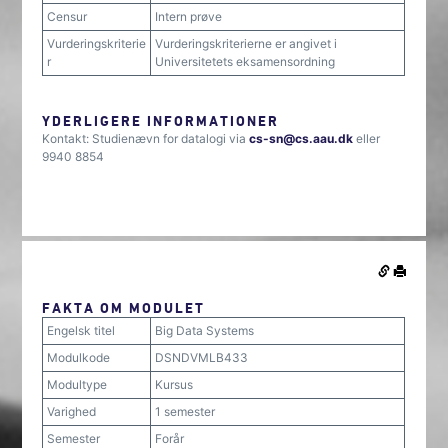
Censur
Intern prøve
Vurderingskriterie
Vurderingskriterierne er angivet i
r
Universitetets eksamensordning
YDERLIGERE INFORMATIONER
Kontakt: Studienævn for datalogi via
cs-sn@cs.aau.dk
eller
9940 8854
FAKTA OM MODULET
Engelsk titel
Big Data Systems
Modulkode
DSNDVMLB433
Modultype
Kursus
Varighed
1 semester
Semester
Forår