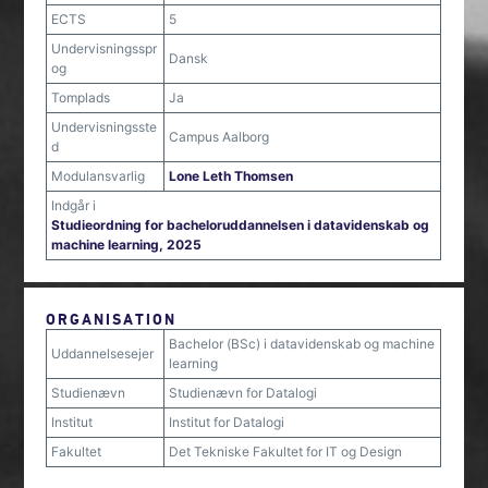
ECTS
5
Undervisningsspr
Dansk
og
Tomplads
Ja
Undervisningsste
Campus Aalborg
d
Modulansvarlig
Lone Leth Thomsen
Indgår i
Studieordning for bacheloruddannelsen i datavidenskab og
machine learning, 2025
ORGANISATION
Bachelor (BSc) i datavidenskab og machine
Uddannelsesejer
learning
Studienævn
Studienævn for Datalogi
Institut
Institut for Datalogi
Fakultet
Det Tekniske Fakultet for IT og Design