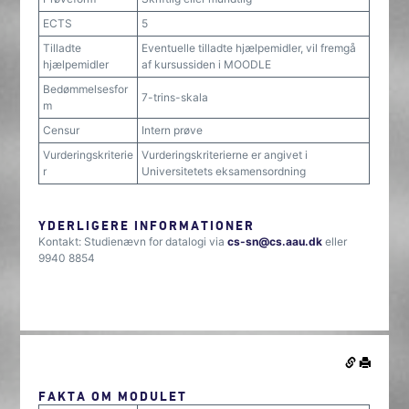
ECTS
5
Tilladte
Eventuelle tilladte hjælpemidler, vil fremgå
hjælpemidler
af kursussiden i MOODLE
Bedømmelsesfor
7-trins-skala
m
Censur
Intern prøve
Vurderingskriterie
Vurderingskriterierne er angivet i
r
Universitetets eksamensordning
YDERLIGERE INFORMATIONER
Kontakt: Studienævn for datalogi via
cs-sn@cs.aau.dk
eller
9940 8854
FAKTA OM MODULET