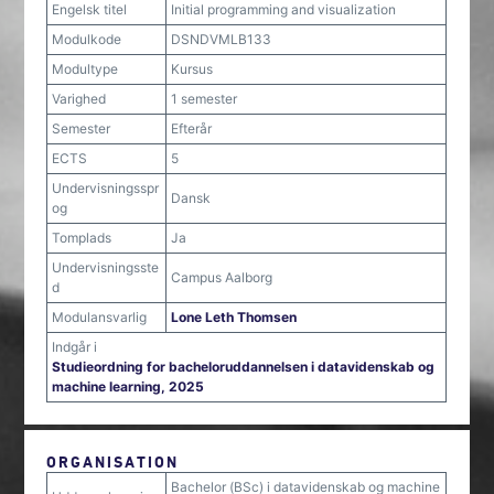
Engelsk titel
Initial programming and visualization
Modulkode
DSNDVMLB133
Modultype
Kursus
Varighed
1 semester
Semester
Efterår
ECTS
5
Undervisningsspr
Dansk
og
Tomplads
Ja
Undervisningsste
Campus Aalborg
d
Modulansvarlig
Lone Leth Thomsen
Indgår i
Studieordning for bacheloruddannelsen i datavidenskab og
machine learning, 2025
ORGANISATION
Bachelor (BSc) i datavidenskab og machine