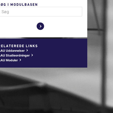
SØG I MODULBASEN
y
RELATEREDE LINKS
AAU Uddannelser
w
AU Studieordninger
w
AAU Moduler
w