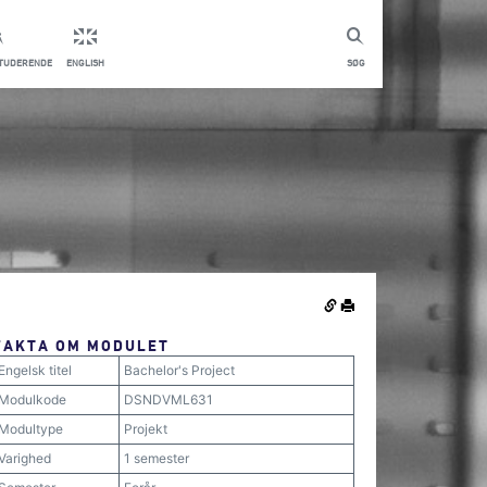
STUDERENDE
ENGLISH
SØG
FAKTA OM MODULET
Engelsk titel
Bachelor's Project
Modulkode
DSNDVML631
Modultype
Projekt
Varighed
1 semester