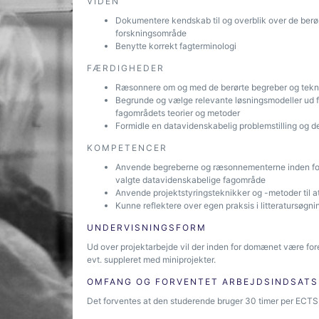
VIDEN
Dokumentere kendskab til og overblik over de berør
forskningsområde
Benytte korrekt fagterminologi
FÆRDIGHEDER
Ræsonnere om og med de berørte begreber og tekn
Begrunde og vælge relevante løsningsmodeller ud f
fagområdets teorier og metoder
Formidle en datavidenskabelig problemstilling og d
KOMPETENCER
Anvende begreberne og ræsonnementerne inden for f
valgte datavidenskabelige fagområde
Anvende projektstyringsteknikker og -metoder til
Kunne reflektere over egen praksis i litteratursøgning
UNDERVISNINGSFORM
Ud over projektarbejde vil der inden for domænet være for
evt. suppleret med miniprojekter.
OMFANG OG FORVENTET ARBEJDSINDSATS
Det forventes at den studerende bruger 30 timer per ECTS, 