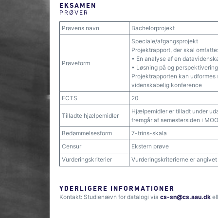
EKSAMEN
PRØVER
Prøvens navn
Bachelorprojekt
Speciale/afgangsprojekt
Projektrapport, der skal omfatte
• En analyse af en datavidenska
Prøveform
• Løsning på og perspektivering
Projektrapporten kan udformes s
videnskabelig konference
ECTS
20
Hjælpemidler er tilladt under ud
Tilladte hjælpemidler
fremgår af semestersiden i MO
Bedømmelsesform
7-trins-skala
Censur
Ekstern prøve
Vurderingskriterier
Vurderingskriterierne er angive
YDERLIGERE INFORMATIONER
Kontakt: Studienævn for datalogi via
cs-sn@cs.aau.dk
el