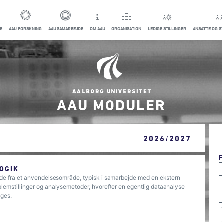
E
AAU FORSKNING
AAU SAMARBEJDE
OM AAU
ORGANISATION
LEDIGE STILLINGER
ANSATTE OG 
AAU MODULER
2026/2027
OGIK
lde fra et anvendelsesområde, typisk i samarbejde med en ekstern
blemstillinger og analysemetoder, hvorefter en egentlig dataanalyse
ages.