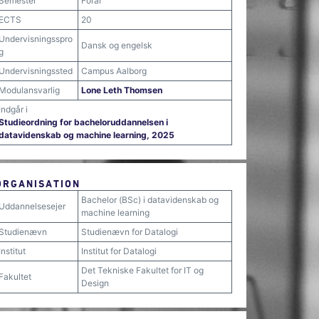
Semester
Forår
ECTS
20
Undervisningsspro
Dansk og engelsk
g
Undervisningssted
Campus Aalborg
Modulansvarlig
Lone Leth Thomsen
Indgår i
Studieordning for bacheloruddannelsen i
datavidenskab og machine learning, 2025
ORGANISATION
Bachelor (BSc) i datavidenskab og
Uddannelsesejer
machine learning
Studienævn
Studienævn for Datalogi
Institut
Institut for Datalogi
Det Tekniske Fakultet for IT og
Fakultet
Design