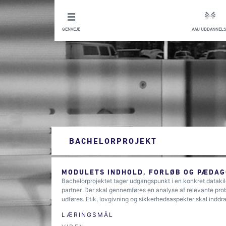
GENVEJE
AAU UDDANNELS
BACHELORPROJEKT
MODULETS INDHOLD, FORLØB OG PÆDAG
Bachelorprojektet tager udgangspunkt i en konkret dataki
partner. Der skal gennemføres en analyse af relevante pro
udføres. Etik, lovgivning og sikkerhedsaspekter skal inddr
LÆRINGSMÅL