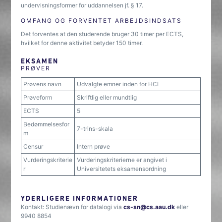
undervisningsformer for uddannelsen jf. § 17.
OMFANG OG FORVENTET ARBEJDSINDSATS
Det forventes at den studerende bruger 30 timer per ECTS,
hvilket for denne aktivitet betyder 150 timer.
EKSAMEN
PRØVER
Prøvens navn
Udvalgte emner inden for HCI
Prøveform
Skriftlig eller mundtlig
ECTS
5
Bedømmelsesfor
7-trins-skala
m
Censur
Intern prøve
Vurderingskriterie
Vurderingskriterierne er angivet i
r
Universitetets eksamensordning
YDERLIGERE INFORMATIONER
Kontakt: Studienævn for datalogi via
cs-sn@cs.aau.dk
eller
9940 8854