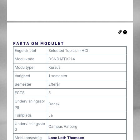
FAKTA OM MODULET
Engelsk titel
Selected Topics in HCI
Modulkode
DSNDATFK114
Modultype
Kursus
Varighed
1 semester
Semester
Efterår
ECTS
5
Undervisningsspr
Dansk
og
Tomplads
Ja
Undervisningsste
Campus Aalborg
d
Modulansvarlig
Lone Leth Thomsen