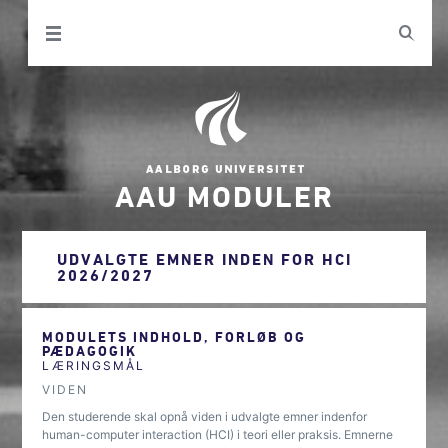
AAU MODULER
UDVALGTE EMNER INDEN FOR HCI
2026/2027
MODULETS INDHOLD, FORLØB OG
PÆDAGOGIK
LÆRINGSMÅL
VIDEN
Den studerende skal opnå viden i udvalgte emner indenfor
human-computer interaction (HCI) i teori eller praksis. Emnerne