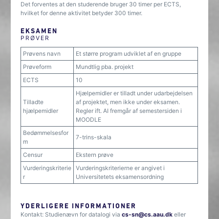
Det forventes at den studerende bruger 30 timer per ECTS,
hvilket for denne aktivitet betyder 300 timer.
EKSAMEN
PRØVER
Prøvens navn
Et større program udviklet af en gruppe
Prøveform
Mundtlig pba. projekt
ECTS
10
Hjælpemidler er tilladt under udarbejdelsen
Tilladte
af projektet, men ikke under eksamen.
hjælpemidler
Regler ift. AI fremgår af semestersiden i
MOODLE
Bedømmelsesfor
7-trins-skala
m
Censur
Ekstern prøve
Vurderingskriterie
Vurderingskriterierne er angivet i
r
Universitetets eksamensordning
YDERLIGERE INFORMATIONER
Kontakt: Studienævn for datalogi via
cs-sn@cs.aau.dk
eller