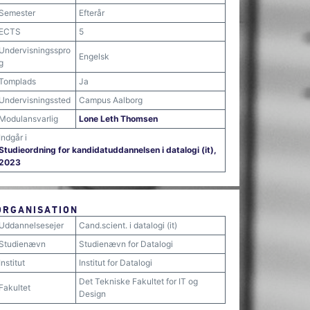
Semester
Efterår
ECTS
5
Undervisningsspro
Engelsk
g
Tomplads
Ja
Undervisningssted
Campus Aalborg
Modulansvarlig
Lone Leth Thomsen
Indgår i
Studieordning for kandidatuddannelsen i datalogi (it),
2023
ORGANISATION
Uddannelsesejer
Cand.scient. i datalogi (it)
Studienævn
Studienævn for Datalogi
Institut
Institut for Datalogi
Det Tekniske Fakultet for IT og
Fakultet
Design