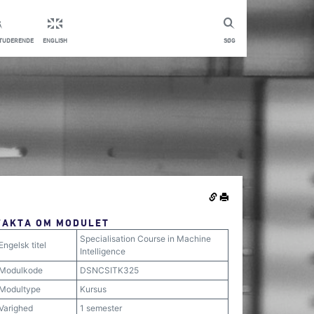
STUDERENDE
ENGLISH
SØG
FAKTA OM MODULET
Specialisation Course in Machine
Engelsk titel
Intelligence
Modulkode
DSNCSITK325
Modultype
Kursus
Varighed
1 semester