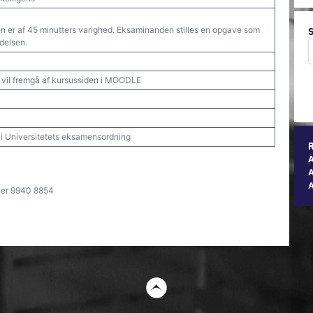
en er af 45 minutters varighed. Eksaminanden stilles en opgave som
delsen.
r, vil fremgå af kursussiden i MOODLE
t i Universitetets eksamensordning
A
ler 9940 8854
t