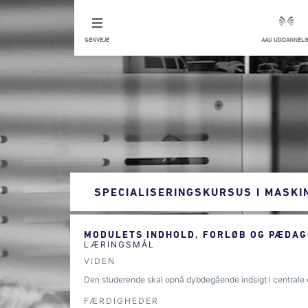
GENVEJE
AAU UDDANNELS
SPECIALISERINGSKURSUS I MASKI
MODULETS INDHOLD, FORLØB OG PÆDAG
LÆRINGSMÅL
VIDEN
Den studerende skal opnå dybdegående indsigt i centrale e
FÆRDIGHEDER