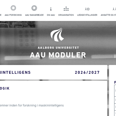
E
AAU FORSKNING
AAU SAMARBEJDE
OM AAU
ORGANISATION
LEDIGE STILLINGER
ANSATTE OG 
AAU MODULER
NINTELLIGENS
2026/2027
OGIK
mner inden for forskning i maskinintelligens