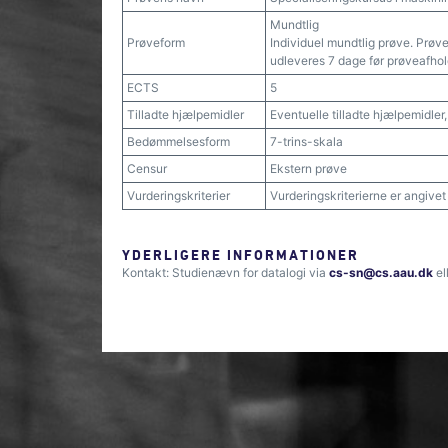
Mundtlig
Prøveform
Individuel mundtlig prøve. Prøv
udleveres 7 dage før prøveafhol
ECTS
5
Tilladte hjælpemidler
Eventuelle tilladte hjælpemidle
Bedømmelsesform
7-trins-skala
Censur
Ekstern prøve
Vurderingskriterier
Vurderingskriterierne er angive
YDERLIGERE INFORMATIONER
Kontakt: Studienævn for datalogi via
cs-sn@cs.aau.dk
el