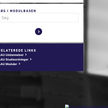
SØG I MODULBASEN
y
RELATEREDE LINKS
AAU Uddannelser
w
AU Studieordninger
w
AAU Moduler
w