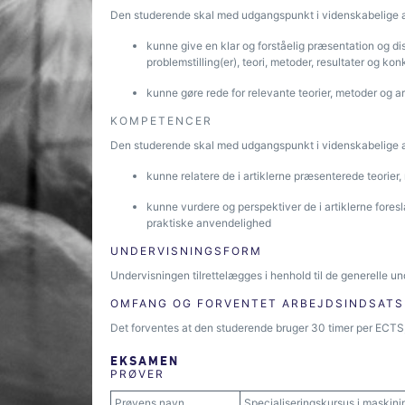
Den studerende skal med udgangspunkt i videnskabelige ar
kunne give en klar og forståelig præsentation og di
problemstilling(er), teori, metoder, resultater og kon
kunne gøre rede for relevante teorier, metoder og ar
KOMPETENCER
Den studerende skal med udgangspunkt i videnskabelige art
kunne relatere de i artiklerne præsenterede teorier,
kunne vurdere og perspektiver de i artiklerne foresl
praktiske anvendelighed
UNDERVISNINGSFORM
Undervisningen tilrettelægges i henhold til de generelle un
OMFANG OG FORVENTET ARBEJDSINDSATS
Det forventes at den studerende bruger 30 timer per ECTS, 
EKSAMEN
PRØVER
Prøvens navn
Specialiseringskursus i maskinin