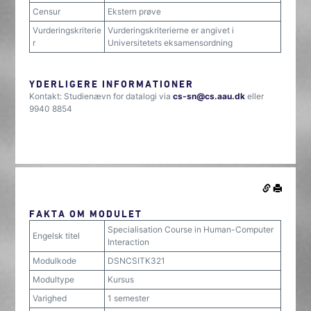
Censur
Ekstern prøve
Vurderingskriterie
Vurderingskriterierne er angivet i
r
Universitetets eksamensordning
YDERLIGERE INFORMATIONER
Kontakt: Studienævn for datalogi via
cs-sn@cs.aau.dk
eller
9940 8854
FAKTA OM MODULET
Specialisation Course in Human-Computer
Engelsk titel
Interaction
Modulkode
DSNCSITK321
Modultype
Kursus
Varighed
1 semester