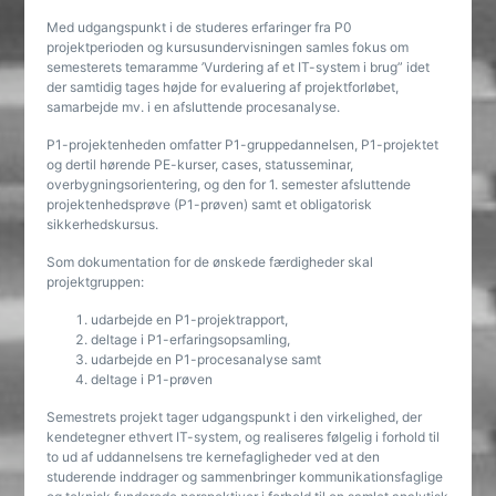
Med udgangspunkt i de studeres erfaringer fra P0
projektperioden og kursusundervisningen samles fokus om
semesterets temaramme ’Vurdering af et IT-system i brug” idet
der samtidig tages højde for evaluering af projektforløbet,
samarbejde mv. i en afsluttende procesanalyse.
P1-projektenheden omfatter P1-gruppedannelsen, P1-projektet
og dertil hørende PE-kurser, cases, statusseminar,
overbygningsorientering, og den for 1. semester afsluttende
projektenhedsprøve (P1-prøven) samt et obligatorisk
sikkerhedskursus.
Som dokumentation for de ønskede færdigheder skal
projektgruppen:
udarbejde en P1-projektrapport,
deltage i P1-erfaringsopsamling,
udarbejde en P1-procesanalyse samt
deltage i P1-prøven
Semestrets projekt tager udgangspunkt i den virkelighed, der
kendetegner ethvert IT-system, og realiseres følgelig i forhold til
to ud af uddannelsens tre kernefagligheder ved at den
studerende inddrager og sammenbringer kommunikationsfaglige