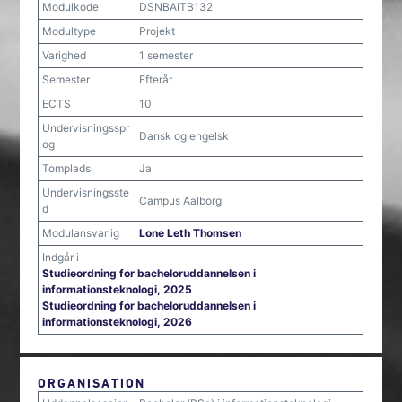
Modulkode
DSNBAITB132
Modultype
Projekt
Varighed
1 semester
Semester
Efterår
ECTS
10
Undervisningsspr
Dansk og engelsk
og
Tomplads
Ja
Undervisningsste
Campus Aalborg
d
Modulansvarlig
Lone Leth Thomsen
Indgår i
Studieordning for bacheloruddannelsen i
informationsteknologi, 2025
Studieordning for bacheloruddannelsen i
informationsteknologi, 2026
ORGANISATION