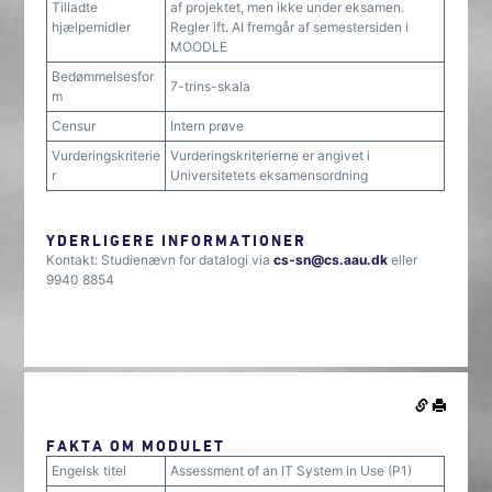
Tilladte
af projektet, men ikke under eksamen.
hjælpemidler
Regler ift. AI fremgår af semestersiden i
MOODLE
Bedømmelsesfor
7-trins-skala
m
Censur
Intern prøve
Vurderingskriterie
Vurderingskriterierne er angivet i
r
Universitetets eksamensordning
YDERLIGERE INFORMATIONER
Kontakt: Studienævn for datalogi via
cs-sn@cs.aau.dk
eller
9940 8854
FAKTA OM MODULET
Engelsk titel
Assessment of an IT System in Use (P1)