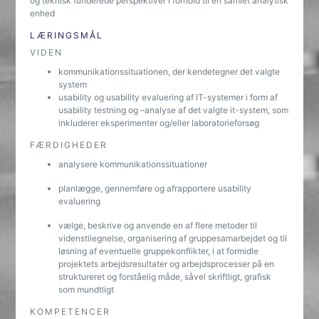
og teknisk funderede perspektiver i forhold til en samlet analytisk
enhed
LÆRINGSMÅL
VIDEN
kommunikationssituationen, der kendetegner det valgte
system
usability og usability evaluering af IT-systemer i form af
usability testning og –analyse af det valgte it-system, som
inkluderer eksperimenter og/eller laboratorieforsøg
FÆRDIGHEDER
analysere kommunikationssituationer
planlægge, gennemføre og afrapportere usability
evaluering
vælge, beskrive og anvende en af flere metoder til
videnstilegnelse, organisering af gruppesamarbejdet og til
løsning af eventuelle gruppekonflikter, i at formidle
projektets arbejdsresultater og arbejdsprocesser på en
struktureret og forståelig måde, såvel skriftligt, grafisk
som mundtligt
KOMPETENCER