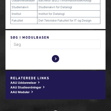
Uddannelsesejer
Bachelor (BSc) i informationsteknologi
Studienævn
Studienævn for Datalogi
Institut
Institut for Datalogi
Fakultet
Det Tekniske Fakultet for IT og Design
SØG I MODULBASEN
y
RELATEREDE LINKS
AAU Uddannelser
w
AAU Studieordninger
w
AAU Moduler
w