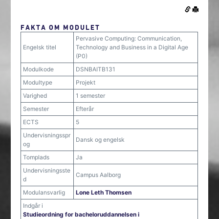
FAKTA OM MODULET
Pervasive Computing: Communication,
Engelsk titel
Technology and Business in a Digital Age
(P0)
Modulkode
DSNBAITB131
Modultype
Projekt
Varighed
1 semester
Semester
Efterår
ECTS
5
Undervisningsspr
Dansk og engelsk
og
Tomplads
Ja
Undervisningsste
Campus Aalborg
d
Modulansvarlig
Lone Leth Thomsen
Indgår i
Studieordning for bacheloruddannelsen i