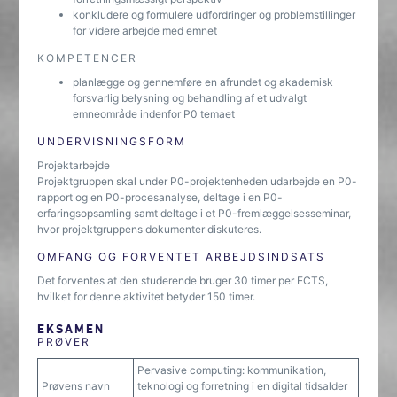
konkludere og formulere udfordringer og problemstillinger
for videre arbejde med emnet
KOMPETENCER
planlægge og gennemføre en afrundet og akademisk
forsvarlig belysning og behandling af et udvalgt
emneområde indenfor P0 temaet
UNDERVISNINGSFORM
Projektarbejde
Projektgruppen skal under P0-projektenheden udarbejde en P0-
rapport og en P0-procesanalyse, deltage i en P0-
erfaringsopsam­ling samt deltage i et P0-fremlæggelsesseminar,
hvor projekt­grup­pens dokumenter diskuteres.
OMFANG OG FORVENTET ARBEJDSINDSATS
Det forventes at den studerende bruger 30 timer per ECTS,
hvilket for denne aktivitet betyder 150 timer.
EKSAMEN
PRØVER
Pervasive computing: kommunikation,
Prøvens navn
teknologi og forretning i en digital tidsalder