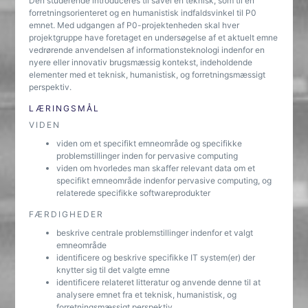
Den studerende introduceres til såvel en teknisk, som til en
forretningsorienteret og en humanistisk indfaldsvinkel til P0
emnet. Med udgangen af P0-projektenheden skal hver
projektgruppe have foretaget en undersøgelse af et aktuelt emne
vedrørende anvendelsen af informationsteknologi indenfor en
nyere eller innovativ brugsmæssig kontekst, indeholdende
elementer med et teknisk, humanistisk, og forretningsmæssigt
perspektiv.
LÆRINGSMÅL
VIDEN
viden om et specifikt emneområde og specifikke
problemstillinger inden for pervasive computing
viden om hvorledes man skaffer relevant data om et
specifikt emneområde indenfor pervasive computing, og
relaterede specifikke softwareprodukter
FÆRDIGHEDER
beskrive centrale problemstillinger indenfor et valgt
emneområde
identificere og beskrive specifikke IT system(er) der
knytter sig til det valgte emne
identificere relateret litteratur og anvende denne til at
analysere emnet fra et teknisk, humanistisk, og
forretningsmæssigt perspektiv