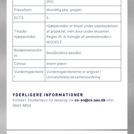
(P0)
Prøveform
Mundtlig pba. projekt
ECTS
5
Hjælpemidler er tilladt under udarbejdelsen
Tilladte
af projektet, men ikke under eksamen.
hjælpemidler
Regler ift. AI fremgår af semestersiden i
MOODLE
Bedømmelsesfor
Bestået/ikke bestået
m
Censur
Intern prøve
Vurderingskriterie
Vurderingskriterierne er angivet i
r
Universitetets eksamensordning
YDERLIGERE INFORMATIONER
Kontakt: Studienævn for datalogi via
cs-sn@cs.aau.dk
eller
9940 8854