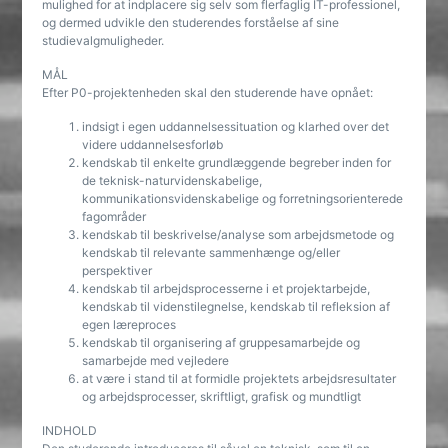
mulighed for at indplacere sig selv som flerfaglig IT-professionel,
og dermed udvikle den studerendes forståelse af sine
studievalgmuligheder.
MÅL
Efter P0-projektenheden skal den studerende have opnået:
indsigt i egen uddannelsessituation og klarhed over det
videre uddannelsesforløb
kendskab til enkelte grundlæggende begreber inden for
de teknisk-naturvidenskabelige,
kommunikationsvidenskabelige og forretningsorienterede
fagområder
kendskab til beskrivelse/analyse som arbejdsmetode og
kendskab til relevante sammenhænge og/eller
perspektiver
kendskab til arbejdsprocesserne i et projektarbejde,
kendskab til videnstilegnelse, kendskab til refleksion af
egen læreproces
kendskab til organisering af gruppesamarbejde og
samarbejde med vejledere
at være i stand til at formidle projektets arbejdsresultater
og arbejdsprocesser, skriftligt, grafisk og mundtligt
INDHOLD