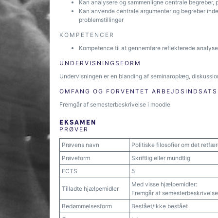
Kan analysere og sammenligne centrale begreber, pol
Kan anvende centrale argumenter og begreber inden fo
problemstillinger
KOMPETENCER
Kompetence til at gennemføre reflekterede analyser af
UNDERVISNINGSFORM
Undervisningen er en blanding af seminaroplæg, diskussio
OMFANG OG FORVENTET ARBEJDSINDSATS
Fremgår af semesterbeskrivelse i moodle
EKSAMEN
PRØVER
Prøvens navn
Politiske filosofier om det retf
Prøveform
Skriftlig eller mundtlig
ECTS
5
Med visse hjælpemidler:
Tilladte hjælpemidler
Fremgår af semesterbeskrivelse
Bedømmelsesform
Bestået/ikke bestået