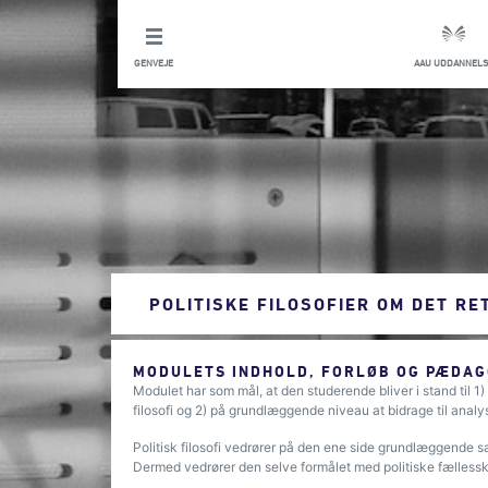
GENVEJE
AAU UDDANNELS
POLITISKE FILOSOFIER OM DET R
MODULETS INDHOLD, FORLØB OG PÆDAG
Modulet har som mål, at den studerende bliver i stand til 1)
filosofi og 2) på grundlæggende niveau at bidrage til analys
Politisk filosofi vedrører på den ene side grundlæggende 
Dermed vedrører den selve formålet med politiske fællesska