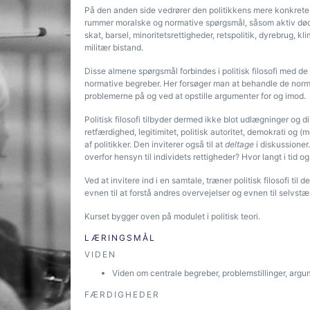
På den anden side vedrører den politikkens mere konkrete 
rummer moralske og normative spørgsmål, såsom aktiv dødshj
skat, barsel, minoritetsrettigheder, retspolitik, dyrebrug, 
militær bistand.
Disse almene spørgsmål forbindes i politisk filosofi med 
normative begreber. Her forsøger man at behandle de norm
problemerne på og ved at opstille argumenter for og imod.
Politisk filosofi tilbyder dermed ikke blot udlægninger og
retfærdighed, legitimitet, politisk autoritet, demokrati og 
af politikker. Den inviterer også til at
deltage
i diskussioner.
overfor hensyn til individets rettigheder? Hvor langt i tid 
Ved at invitere ind i en samtale, træner politisk filosofi ti
evnen til at forstå andres overvejelser og evnen til selvstæ
Kurset bygger oven på modulet i politisk teori.
LÆRINGSMÅL
VIDEN
Viden om centrale begreber, problemstillinger, argume
FÆRDIGHEDER