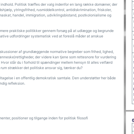
indhold. Politisk træffes der valg indenfor en lang række domæner, der
ælp, ytringsfrihed, rusmiddelkontrol, antidiskrimination, friskoler,
klimaskat, handel, immigration, udviklingsbistand, postkolonialisme og
de mere praktiske politikker gennem forsøg på at udlægge og begrunde
ative udfordringer systematisk ved at foreslå måder at anskue
 diskussioner af grundlæggende normative begreber som frihed, lighed,
(menneske)rettigheder, der videre kan tjene som rettesnore for vurdering
 Hvor står du i forhold til spændinger mellem hensyn til alles velfærd
og rum strækker det politiske ansvar sig, tænker du?
l deltagelse i en offentlig demokratisk samtale. Den understøtter her både
ndig refleksion.
nter, positioner og tilgange inden for politisk filosofi