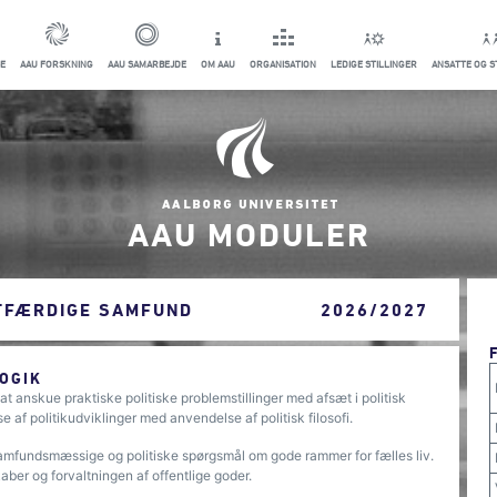
E
AAU FORSKNING
AAU SAMARBEJDE
OM AAU
ORGANISATION
LEDIGE STILLINGER
ANSATTE OG 
AAU MODULER
ETFÆRDIGE SAMFUND
2026/2027
OGIK
 at anskue praktiske politiske problemstillinger med afsæt i politisk
e af politikudviklinger med anvendelse af politisk filosofi.
samfundsmæssige og politiske spørgsmål om gode rammer for fælles liv.
ber og forvaltningen af offentlige goder.