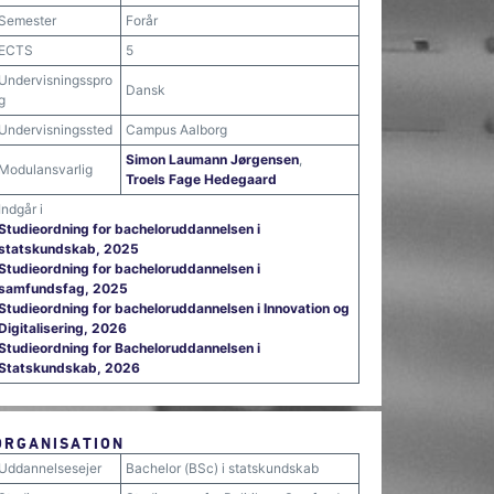
Semester
Forår
ECTS
5
Undervisningsspro
Dansk
g
Undervisningssted
Campus Aalborg
Simon Laumann Jørgensen
,
Modulansvarlig
Troels Fage Hedegaard
Indgår i
Studieordning for bacheloruddannelsen i
statskundskab, 2025
Studieordning for bacheloruddannelsen i
samfundsfag, 2025
Studieordning for bacheloruddannelsen i Innovation og
Digitalisering, 2026
Studieordning for Bacheloruddannelsen i
Statskundskab, 2026
ORGANISATION
Uddannelsesejer
Bachelor (BSc) i statskundskab