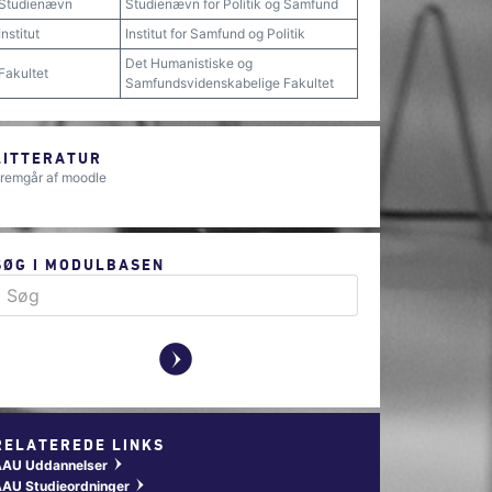
Studienævn
Studienævn for Politik og Samfund
Institut
Institut for Samfund og Politik
Det Humanistiske og
Fakultet
Samfundsvidenskabelige Fakultet
LITTERATUR
remgår af moodle
SØG I MODULBASEN
y
RELATEREDE LINKS
AAU Uddannelser
w
AU Studieordninger
w