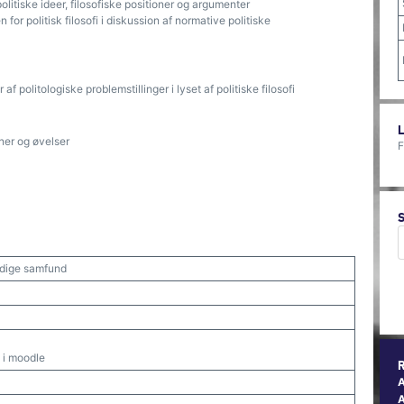
itiske ideer, filosofiske positioner og argumenter
r politisk filosofi i diskussion af normative politiske
 politologiske problemstillinger i lyset af politiske filosofi
ner og øvelser
F
ærdige samfund
 i moodle
A