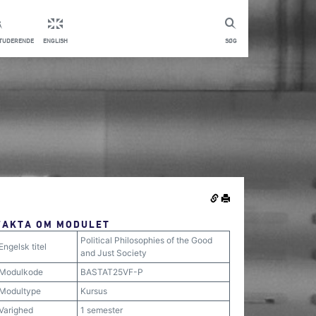
STUDERENDE
ENGLISH
SØG
FAKTA OM MODULET
Political Philosophies of the Good
Engelsk titel
and Just Society
Modulkode
BASTAT25VF-P
Modultype
Kursus
Varighed
1 semester