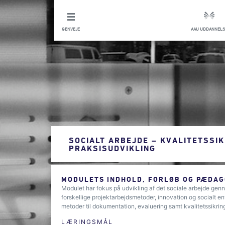
GENVEJE
AAU UDDANNELS
SOCIALT ARBEJDE – KVALITETSSIK
PRAKSISUDVIKLING
MODULETS INDHOLD, FORLØB OG PÆDAG
Modulet har fokus på udvikling af det sociale arbejde gen
forskellige projektarbejdsmetoder, innovation og socialt en
metoder til dokumentation, evaluering samt kvalitetssikrin
LÆRINGSMÅL