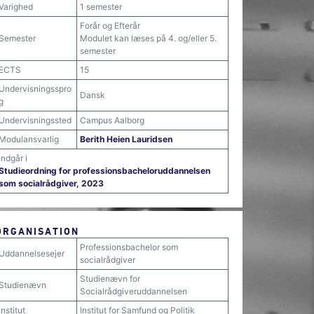
Varighed
1 semester
Forår og Efterår
Semester
Modulet kan læses på 4. og/eller 5.
semester
ECTS
15
Undervisningsspro
Dansk
g
Undervisningssted
Campus Aalborg
Modulansvarlig
Berith Heien Lauridsen
Indgår i
Studieordning for professionsbacheloruddannelsen
som socialrådgiver, 2023
ORGANISATION
Professionsbachelor som
Uddannelsesejer
socialrådgiver
Studienævn for
Studienævn
Socialrådgiveruddannelsen
Institut
Institut for Samfund og Politik