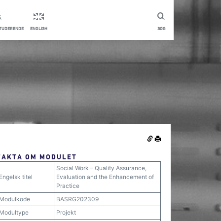
STUDERENDE
ENGLISH
SØG
FAKTA OM MODULET
Social Work – Quality Assurance,
Engelsk titel
Evaluation and the Enhancement of
Practice
Modulkode
BASRG202309
Modultype
Projekt