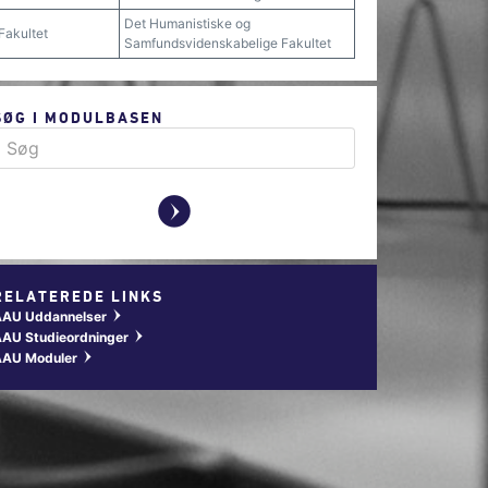
Det Humanistiske og
Fakultet
Samfundsvidenskabelige Fakultet
SØG I MODULBASEN
y
RELATEREDE LINKS
AAU Uddannelser
w
AU Studieordninger
w
AAU Moduler
w