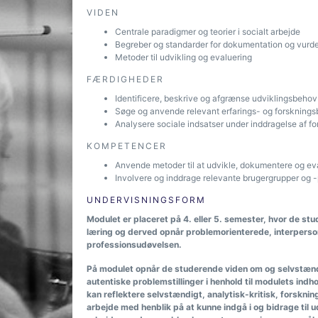
VIDEN
Centrale paradigmer og teorier i socialt arbejde
Begreber og standarder for dokumentation og vurder
Metoder til udvikling og evaluering
FÆRDIGHEDER
Identificere, beskrive og afgrænse udviklingsbehov
Søge og anvende relevant erfarings- og forsknings
Analysere sociale indsatser under inddragelse af for
KOMPETENCER
Anvende metoder til at udvikle, dokumentere og eva
Involvere og inddrage relevante brugergrupper og 
UNDERVISNINGSFORM
Modulet er placeret på 4. eller 5. semester, hvor de st
læring og derved opnår problemorienterede, interpersone
professionsudøvelsen.
På modulet opnår de studerende viden om og selvstænd
autentiske problemstillinger i henhold til modulets in
kan reflektere selvstændigt, analytisk-kritisk, forskni
arbejde med henblik på at kunne indgå i og bidrage til