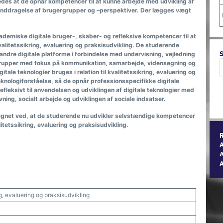
des at de opnår kompetencer til at kunne arbejde med udvikling af
 inddragelse af brugergrupper og –perspektiver. Der lægges vægt
demiske digitale bruger-, skaber- og refleksive kompetencer til at
alitetssikring, evaluering og praksisudvikling. De studerende
ndre digitale platforme i forbindelse med undervisning, vejledning
tgrupper med fokus på kommunikation, samarbejde, vidensøgning og
tale teknologier bruges i relation til kvalitetssikring, evaluering og
eknologiforståelse, så de opnår professionsspecifikke digitale
refleksivt til anvendelsen og udviklingen af digitale teknologier med
ning, socialt arbejde og udviklingen af sociale indsatser.
gnet ved, at de studerende nu udvikler selvstændige kompetencer
itetssikring, evaluering og praksisudvikling.
A
ng, evaluering og praksisudvikling