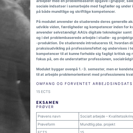
arbejder med en problembaseret opgave i grupper, såle
sociale indsatser i samarbejde med fagfæller og under
på både mundtlige og skriftlige kompetencer.
På modulet anvender de studerende deres generelle aka
udvikle viden, færdigheder og kompetencer inden for kv
anvender selvstændigt AAUs digitale teknologier samt a
og i det problembaserede arbejde i studie- og projek
-produktion. De studerende introduceres til, hvordan digi
praksisudvikling på professionsfeltet og undervises i t
kompetencer til at kunne forholde sig fagligt kritisk og 
fokus på, om de understøtter professionen, socialrådgiv
Modulet bygger ovenpå 1.-3. semester, men er kendete
til at arbejde problemorienteret med professionens kval
OMFANG OG FORVENTET ARBEJDSINDSATS
15 ECTS
EKSAMEN
PRØVER
Prøvens navn
Socialt arbejde – Kvalitetssikri
Prøveform
Mundtlig pba. projekt
ECTS
15