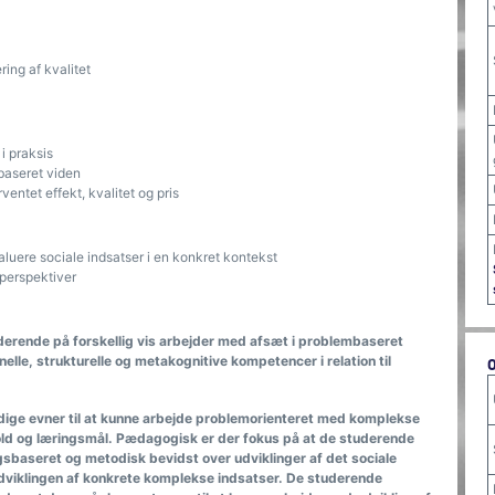
ing af kvalitet
 i praksis
baseret viden
ventet effekt, kvalitet og pris
luere sociale indsatser i en konkret kontekst
-perspektiver
uderende på forskellig vis arbejder med afsæt i problembaseret
lle, strukturelle og metakognitive kompetencer i relation til
ige evner til at kunne arbejde problemorienteret med komplekse
dhold og læringsmål. Pædagogisk er der fokus på at de studerende
ngsbaseret og metodisk bevidst over udviklinger af det sociale
 udviklingen af konkrete komplekse indsatser. De studerende