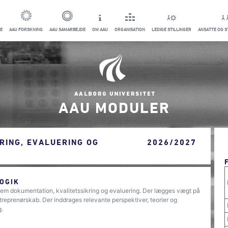
E
AAU FORSKNING
AAU SAMARBEJDE
OM AAU
ORGANISATION
LEDIGE STILLINGER
ANSATTE OG 
AAU MODULER
RING, EVALUERING OG
2026/2027
OGIK
nem dokumentation, kvalitetssikring og evaluering. Der lægges vægt på
treprenørskab. Der inddrages relevante perspektiver, teorier og
g.