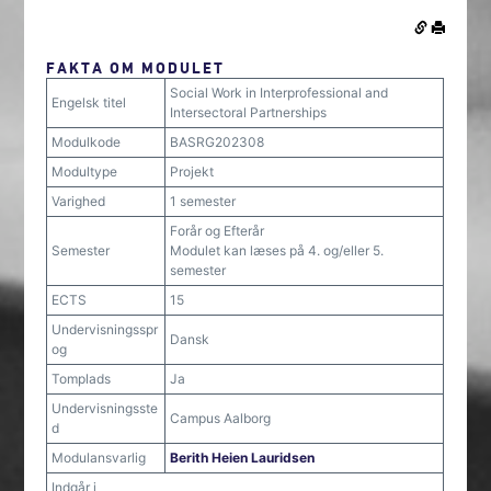
FAKTA OM MODULET
Social Work in Interprofessional and
Engelsk titel
Intersectoral Partnerships
Modulkode
BASRG202308
Modultype
Projekt
Varighed
1 semester
Forår og Efterår
Semester
Modulet kan læses på 4. og/eller 5.
semester
ECTS
15
Undervisningsspr
Dansk
og
Tomplads
Ja
Undervisningsste
Campus Aalborg
d
Modulansvarlig
Berith Heien Lauridsen
Indgår i