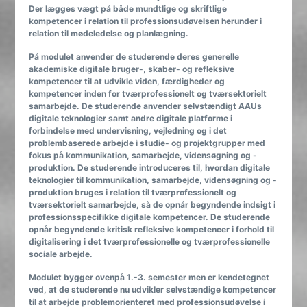
Der lægges vægt på både mundtlige og skriftlige
kompetencer i relation til professionsudøvelsen herunder i
relation til mødeledelse og planlægning.
På modulet anvender de studerende deres generelle
akademiske digitale bruger-, skaber- og refleksive
kompetencer til at udvikle viden, færdigheder og
kompetencer inden for tværprofessionelt og tværsektorielt
samarbejde. De studerende anvender selvstændigt AAUs
digitale teknologier samt andre digitale platforme i
forbindelse med undervisning, vejledning og i det
problembaserede arbejde i studie- og projektgrupper med
fokus på kommunikation, samarbejde, vidensøgning og -
produktion. De studerende introduceres til, hvordan digitale
teknologier til kommunikation, samarbejde, vidensøgning og -
produktion bruges i relation til tværprofessionelt og
tværsektorielt samarbejde, så de opnår begyndende indsigt i
professionsspecifikke digitale kompetencer. De studerende
opnår begyndende kritisk refleksive kompetencer i forhold til
digitalisering i det tværprofessionelle og tværprofessionelle
sociale arbejde.
Modulet bygger ovenpå 1.-3. semester men er kendetegnet
ved, at de studerende nu udvikler selvstændige kompetencer
til at arbejde problemorienteret med professionsudøvelse i