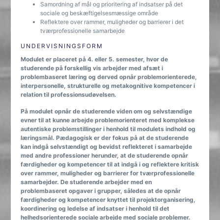
Samordning af mål og prioritering af indsatser på det
sociale og beskæftigelsesmæssige område
Reflektere over rammer, muligheder og barrierer i det
tværprofessionelle samarbejde
UNDERVISNINGSFORM
Modulet er placeret på 4. eller 5. semester, hvor de
studerende på forskellig vis arbejder med afsæt i
problembaseret læring og derved opnår problemorienterede,
interpersonelle, strukturelle og metakognitive kompetencer i
relation til professionsudøvelsen.
På modulet opnår de studerende viden om og selvstændige
evner til at kunne arbejde problemorienteret med komplekse
autentiske problemstillinger i henhold til modulets indhold og
læringsmål. Pædagogisk er der fokus på at de studerende
kan indgå selvstændigt og bevidst reflekteret i samarbejde
med andre professioner herunder, at de studerende opnår
færdigheder og kompetencer til at indgå i og reflektere kritisk
over rammer, muligheder og barrierer for tværprofessionelle
samarbejder. De studerende arbejder med en
problembaseret opgaver i grupper, således at de opnår
færdigheder og kompetencer knyttet til projektorganisering,
koordinering og ledelse af indsatser i henhold til det
helhedsorienterede sociale arbejde med sociale problemer.