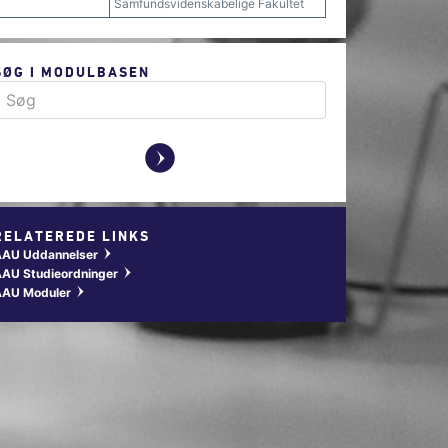
Samfundsvidenskabelige Fakultet
SØG I MODULBASEN
y
RELATEREDE LINKS
AAU Uddannelser
w
AU Studieordninger
w
AAU Moduler
w