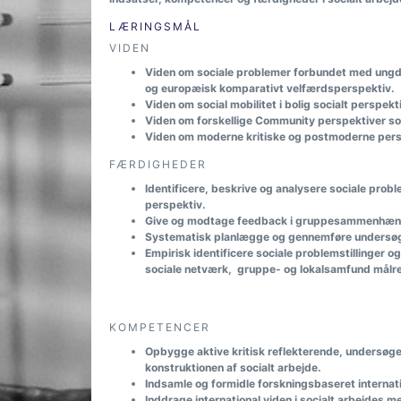
LÆRINGSMÅL
VIDEN
Viden om sociale problemer forbundet med ungdom
og europæisk komparativt velfærdsperspektiv.
Viden om social mobilitet i bolig socialt perspekt
Viden om forskellige Community perspektiver som 
Viden om moderne kritiske og postmoderne perspe
FÆRDIGHEDER
Identificere, beskrive og analysere sociale proble
perspektiv.
Give og modtage feedback i gruppesammenhæn
Systematisk planlægge og gennemføre undersøgel
Empirisk identificere sociale problemstillinger og
sociale netværk, gruppe- og lokalsamfund målrett
KOMPETENCER
Opbygge aktive kritisk reflekterende, undersøg
konstruktionen af socialt arbejde.
Indsamle og formidle forskningsbaseret internati
Inddrage international viden i socialt arbejdes m