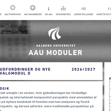
E
AAU FORSKNING
AAU SAMARBEJDE
OM AAU
ORGANISATION
LEDIGE STILLINGER
ANSATTE OG 
AAU MODULER
 UDFORDRINGER OG NYE
2026/2027
 VALGMODUL D
OGIK
alt arbejde i en verden, hvor globaliseringen har forskellige
opæisk og internationalt komparativt perspektiv med anvendelse af
t på dybere kendskab til hvordan man kan analysere og forstå
erspektiv og derved udfordre mere traditionelle perspektiver på
e.