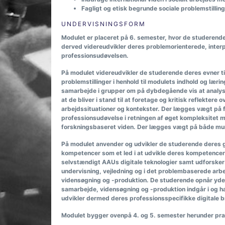
Fagligt og etisk begrunde sociale problemstillinge
UNDERVISNINGSFORM
Modulet er placeret på 6. semester, hvor de studerende
derved videreudvikler deres problemorienterede, interpe
professionsudøvelsen.
På modulet videreudvikler de studerende deres evner t
problemstillinger i henhold til modulets indhold og lær
samarbejde i grupper om på dybdegående vis at analyser
at de bliver i stand til at foretage og kritisk reflektere
arbejdssituationer og kontekster. Der lægges vægt på 
professionsudøvelse i retningen af øget kompleksitet me
forskningsbaseret viden. Der lægges vægt på både mun
På modulet anvender og udvikler de studerende deres g
kompetencer som et led i at udvikle deres kompetencer 
selvstændigt AAUs digitale teknologier samt udforsker 
undervisning, vejledning og i det problembaserede arb
vidensøgning og -produktion. De studerende opnår yderli
samarbejde, vidensøgning og -produktion indgår i og h
udvikler dermed deres professionsspecifikke digitale 
Modulet bygger ovenpå 4. og 5. semester herunder prak