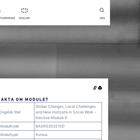
STUDERENDE
ENGLISH
SØG
FAKTA OM MODULET
Global Changes, Local Challenges
Engelsk titel
and New Horizons in Social Work -
Elective Module D
Modulkode
BASRG202210D
Modultype
Kursus