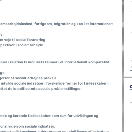
sarbejdsløshed, fattigdom, migration og køn i et internationalt
iv.
veje til social forandring
ktiver i socialt arbejde.
mer i relation til modulets temaer i et internationalt komparativt
ge.
ser af socialt arbejdes praksis.
 udvikle sociale indsatser i forskellige former for fællesskaber i
et de identificerede sociale problemstillinger.
ende og lærende fællesskaber som rum for udviklingen og
onal viden om sociale indsatser.
etodiske diskussioner, prioriteringer og udviklingen af indsatser.