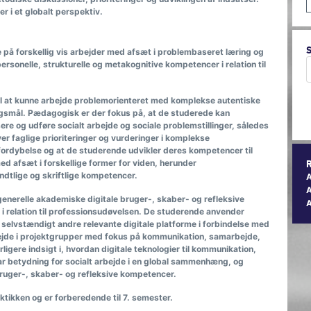
r i et globalt perspektiv.
 på forskellig vis arbejder med afsæt i problembaseret læring og
rsonelle, strukturelle og metakognitive kompetencer i relation til
il at kunne arbejde problemorienteret med komplekse autentiske
ingsmål. Pædagogisk er der fokus på, at de studerede kan
e og udføre socialt arbejde og sociale problemstillinger, således
 over faglige prioriteringer og vurderinger i komplekse
fordybelse og at de studerende udvikler deres kompetencer til
d afsæt i forskellige former for viden, herunder
dtlige og skriftlige kompetencer.
A
enerelle akademiske digitale bruger-, skaber- og refleksive
i relation til professionsudøvelsen. De studerende anvender
selvstændigt andre relevante digitale platforme i forbindelse med
ejde i projektgrupper med fokus på kommunikation, samarbejde,
gere indsigt i, hvordan digitale teknologier til kommunikation,
ar betydning for socialt arbejde i en global sammenhæng, og
bruger-, skaber- og refleksive kompetencer.
tikken og er forberedende til 7. semester.