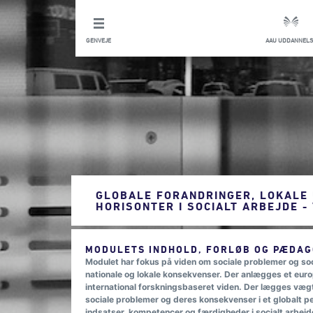
GENVEJE
AAU UDDANNELS
GLOBALE FORANDRINGER, LOKALE
HORISONTER I SOCIALT ARBEJDE -
MODULETS INDHOLD, FORLØB OG PÆDAG
Modulet har fokus på viden om sociale problemer og soci
nationale og lokale konsekvenser. Der anlægges et eur
international forskningsbaseret viden. Der lægges væg
sociale problemer og deres konsekvenser i et globalt p
indsatser, kompetencer og færdigheder i socialt arbejd