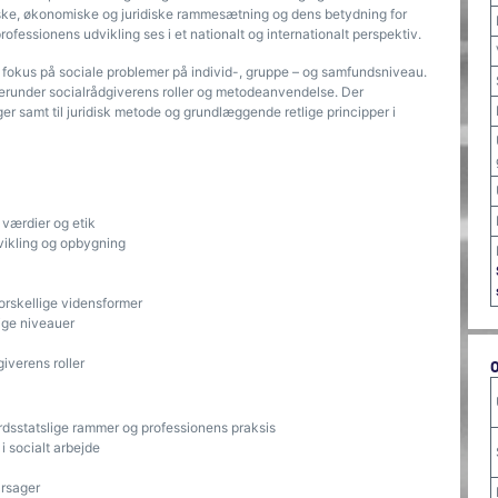
ke, økonomiske og juridiske rammesætning og dens betydning for
fessionens udvikling ses i et nationalt og internationalt perspektiv.
r fokus på sociale problemer på individ-, gruppe – og samfundsniveau.
herunder socialrådgiverens roller og metodeanvendelse. Der
ger samt til juridisk metode og grundlæggende retlige principper i
 værdier og etik
vikling og opbygning
forskellige vidensformer
ige niveauer
giverens roller
sstatslige rammer og professionens praksis
 socialt arbejde
årsager