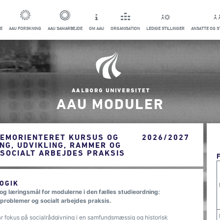
E
AAU FORSKNING
AAU SAMARBEJDE
OM AAU
ORGANISATION
LEDIGE STILLINGER
ANSATTE OG 
AAU MODULER
LEMORIENTERET KURSUS OG
2026/2027
NG, UDVIKLING, RAMMER OG
SOCIALT ARBEJDES PRAKSIS
OGIK
 og læringsmål for modulerne i den fælles studieordning:
 problemer og socialt arbejdes praksis.
ar fokus på socialrådgivning i en samfundsmæssig og historisk