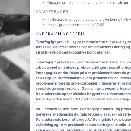
Opsøge og indsamle relevant viden om sociale prob
KOMPETENCER
Reflektere over egen studiepraksis og læring (M1/
Indgå i gruppesamarbejde (M1/M2)
UNDERVISNINGSFORM
Tværfagligt praksis- og problemorienteret kursus og pr
forskellig vis introduceres til problembaseret læring 
strukturelle og metakognitive kompetencer.
Tværfagligt praksis- og problemorienteret kursus og pr
arbejde med autentiske problemstillinger i socialt arbej
Pædagogisk er der fokus på det problemorienterede pr
selvvalgt og professionsrelevant problemstilling inden
problemorienterede projektarbejder indebærer et praks
socialrådgivning i praksis. Gennem gruppesamarbejde bli
De studerende opnår således begyndende interpersonell
for vigtigheden heraf i det professionelle sociale arbe
På 1. semester, herunder Tværfagligt praksis- og probl
generelle akademiske digitale bruger-, skaber- og ref
De studerende lærer at bruge AAUs digitale teknologier
vejledning og i det problembaserede arbejde i studie-
vidensøgning og –produktion. De studerende introducere