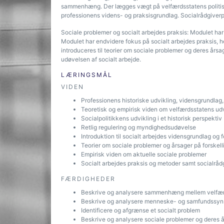
sammenhæng. Der lægges vægt på velfærdsstatens politis
professionens videns- og praksisgrundlag. Socialrådgiverpro
Sociale problemer og socialt arbejdes praksis: Modulet ha
Modulet har endvidere fokus på socialt arbejdes praksis, 
introduceres til teorier om sociale problemer og deres årsa
udøvelsen af socialt arbejde.
LÆRINGSMÅL
VIDEN
Professionens historiske udvikling, vidensgrundlag,
Teoretisk og empirisk viden om velfærdsstatens ud
Socialpolitikkens udvikling i et historisk perspektiv
Retlig regulering og myndighedsudøvelse
Introduktion til socialt arbejdes vidensgrundlag og 
Teorier om sociale problemer og årsager på forskell
Empirisk viden om aktuelle sociale problemer
Socialt arbejdes praksis og metoder samt socialråd
FÆRDIGHEDER
Beskrive og analysere sammenhæng mellem velfærd
Beskrive og analysere menneske- og samfundssyn i
Identificere og afgrænse et socialt problem
Beskrive og analysere sociale problemer og deres 