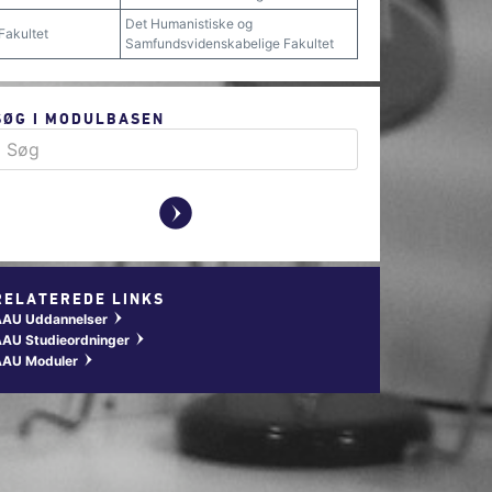
Det Humanistiske og
Fakultet
Samfundsvidenskabelige Fakultet
SØG I MODULBASEN
y
RELATEREDE LINKS
AAU Uddannelser
w
AU Studieordninger
w
AAU Moduler
w