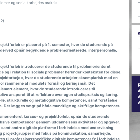
lemer og socialt arbejdes praksis
M2)
ojektforløb er placeret på 1. semester, hvor de studerende på
og derved opnår begyndende problemorienterede, interpersonelle,
ojektforløb introducerer de studerende til problemorienteret
de og i relation til sociale problemer herunder konteksten for disse.
ojektarbejde, hvor de studerende arbejder eksemplarisk med en
 for rammerne af modulets formål og læringsmål. Det
isnært element, hvor de studerende introduceres til
ve ansporet til at reflektere over egen studiepraksis og læring.
A
e, strukturelle og metakognitive kompetencer, samt forståelse
jde. Der lægges vægt på både mundtlige og skriftlige kompetencer.
emorienteret kursus- og projektforløb, opnår de studerende
leksive kompetencer gennem uddannelsens aktiviteter og opgaver.
 samt andre digitale platforme i forbindelse med undervisning,
 og projektgrupper med fokus på kommunikation, samarbejde,
s til professionsspecifikke digitale kompetencer fx i forbindelse