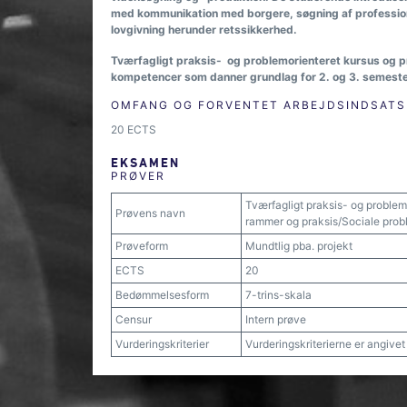
med kommunikation med borgere, søgning af professionsr
lovgivning herunder retssikkerhed.
Tværfagligt praksis- og problemorienteret kursus og p
kompetencer som danner grundlag for 2. og 3. semeste
OMFANG OG FORVENTET ARBEJDSINDSATS
20 ECTS
EKSAMEN
PRØVER
Tværfagligt praksis- og problemo
Prøvens navn
rammer og praksis/Sociale probl
Prøveform
Mundtlig pba. projekt
ECTS
20
Bedømmelsesform
7-trins-skala
Censur
Intern prøve
Vurderingskriterier
Vurderingskriterierne er angive