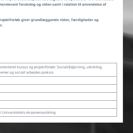
elevant forskning og viden samt i relation til anvendelse af
rojektforløb giver grundlæggende viden, færdigheder og
r.
rienteret kursus og projektforløb: Socialrådgivning, udvikling,
emer og socialt arbejdes praksis
t i Universitetets eksamensordning