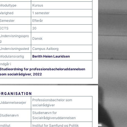
Modultype
Kursus
Varighed
1 semester
Semester
Efterår
ECTS
20
Undervisningsspro
Dansk
g
Undervisningssted
Campus Aalborg
Modulansvarlig
Berith Heien Lauridsen
Indgår i
Studieordning for professionsbacheloruddannelsen
som socialrådgiver, 2022
ORGANISATION
Professionsbachelor som
Uddannelsesejer
socialrådgiver
Studienævn for
Studienævn
Socialrådgiveruddannelsen
Institut
Institut for Samfund og Politik