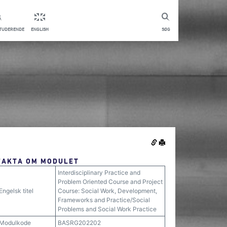
STUDERENDE
ENGLISH
SØG
FAKTA OM MODULET
Interdisciplinary Practice and
Problem Oriented Course and Project
Engelsk titel
Course: Social Work, Development,
Frameworks and Practice/Social
Problems and Social Work Practice
Modulkode
BASRG202202