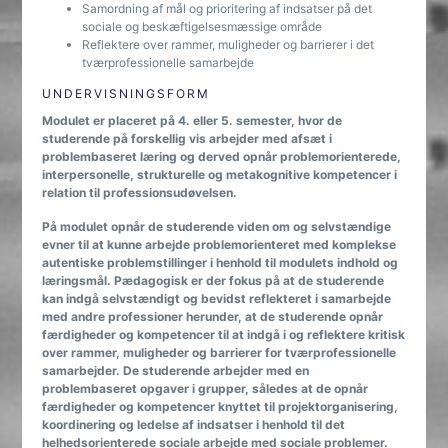
Samordning af mål og prioritering af indsatser på det
sociale og beskæftigelsesmæssige område
Reflektere over rammer, muligheder og barrierer i det
tværprofessionelle samarbejde
UNDERVISNINGSFORM
Modulet er placeret på 4. eller 5. semester, hvor de
studerende på forskellig vis arbejder med afsæt i
problembaseret læring og derved opnår problemorienterede,
interpersonelle, strukturelle og metakognitive kompetencer i
relation til professionsudøvelsen.
På modulet opnår de studerende viden om og selvstændige
evner til at kunne arbejde problemorienteret med komplekse
autentiske problemstillinger i henhold til modulets indhold og
læringsmål. Pædagogisk er der fokus på at de studerende
kan indgå selvstændigt og bevidst reflekteret i samarbejde
med andre professioner herunder, at de studerende opnår
færdigheder og kompetencer til at indgå i og reflektere kritisk
over rammer, muligheder og barrierer for tværprofessionelle
samarbejder. De studerende arbejder med en
problembaseret opgaver i grupper, således at de opnår
færdigheder og kompetencer knyttet til projektorganisering,
koordinering og ledelse af indsatser i henhold til det
helhedsorienterede sociale arbejde med sociale problemer.