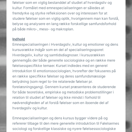
følelser som en vigtig bestanddel af studiet af hverdagsliv og
kultur. Formålet med emnespecialiseringen er således at
fremdyrke og styrke refleksionen over og interessen for at
studere følelser som en vigtig optik, hvorigennem man kan forstå,
belyse og analysere en lang række forskellige samfundsforhold
på både mikro-, meso- og makroplan.
Indhold
Emnespecialiseringen i Hverdagsliv, kultur og emotioner og dens
kursusrække indgår som en del af specialiseringssporet
Hverdagsliv, kultur og samtidsdiagnoser. I kursusrækken
gennemgås der både generelle sociologiske og en række mere
følelsesspecifikke temaer. Kurset indledes med en generel
introduktion til emotionssociologien, hvorefter der fokuseres på
en række specifikke følelser og deres samfundsmæssige
betydning (som regel to-tre relaterede følelser pr.
forelæsningsgang). Gennem kurset præsenteres de studerende
for både teoretiske, empiriske og metodiske problemstillinger i
relation til studiet af følelser og ikke mindst i forhold til
nødvendigheden af at forstå følelser som en iboende del af
hverdagsliv og kultur.
Emnespecialiseringen og dens kursus bygger videre på og
refererer tilbage til den mere generelle introduktion til Følelsernes
sociologi og forskellige klassiske og nyere følelsessociologiske