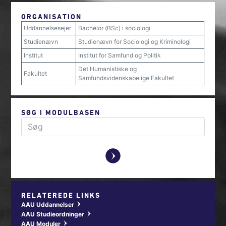
ORGANISATION
Uddannelsesejer
Bachelor (BSc) i sociologi
Studienævn
Studienævn for Sociologi og Kriminologi
Institut
Institut for Samfund og Politik
Det Humanistiske og
Fakultet
Samfundsvidenskabelige Fakultet
SØG I MODULBASEN
y
RELATEREDE LINKS
AAU Uddannelser
w
AAU Studieordninger
w
AAU Moduler
w