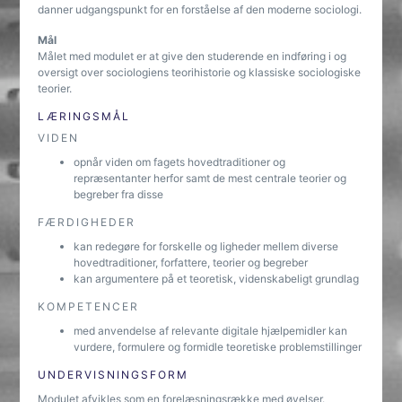
danner udgangspunkt for en forståelse af den moderne sociologi.
Mål
Målet med modulet er at give den studerende en indføring i og
oversigt over sociologiens teorihistorie og klassiske sociologiske
teorier.
LÆRINGSMÅL
VIDEN
opnår viden om fagets hovedtraditioner og
repræsentanter herfor samt de mest centrale teorier og
begreber fra disse
FÆRDIGHEDER
kan redegøre for forskelle og ligheder mellem diverse
hovedtraditioner, forfattere, teorier og begreber
kan argumentere på et teoretisk, videnskabeligt grundlag
KOMPETENCER
med anvendelse af relevante digitale hjælpemidler kan
vurdere, formulere og formidle teoretiske problemstillinger
UNDERVISNINGSFORM
Modulet afvikles som en forelæsningsrække med øvelser.