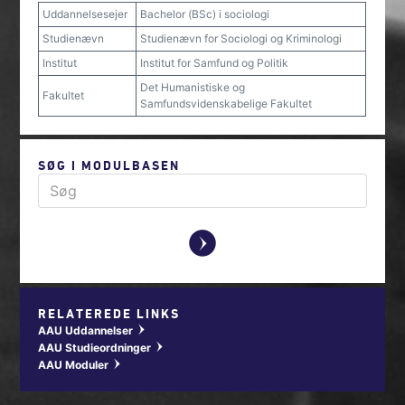
Uddannelsesejer
Bachelor (BSc) i sociologi
Studienævn
Studienævn for Sociologi og Kriminologi
Institut
Institut for Samfund og Politik
Det Humanistiske og
Fakultet
Samfundsvidenskabelige Fakultet
SØG I MODULBASEN
y
RELATEREDE LINKS
AAU Uddannelser
w
AAU Studieordninger
w
AAU Moduler
w