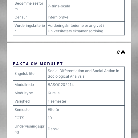
Bedømmelsesfor
7-trins-skala
m
Censur
Intern prøve
Vurderingskriterie
Vurderingskriterierne er angivet i
r
Universitetets eksamensordning
FAKTA OM MODULET
Social Differentiation and Social Action in
Engelsk titel
Sociological Analysis
Modulkode
BASOC202214
Modultype
Kursus
Varighed
1 semester
Semester
Efterår
ECTS
10
Undervisningsspr
Dansk
og