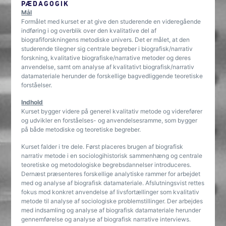
PÆDAGOGIK
Mål
Formålet med kurset er at give den studerende en videregående
indføring i og overblik over den kvalitative del af
biografiforskningens metodiske univers. Det er målet, at den
studerende tilegner sig centrale begreber i biografisk/narrativ
forskning, kvalitative biografiske/narrative metoder og deres
anvendelse, samt om analyse af kvalitativt biografisk/narrativ
datamateriale herunder de forskellige bagvedliggende teoretiske
forståelser.
Indhold
Kurset bygger videre på generel kvalitativ metode og viderefører
og udvikler en forståelses- og anvendelsesramme, som bygger
på både metodiske og teoretiske begreber.
Kurset falder i tre dele. Først placeres brugen af biografisk
narrativ metode i en sociologihistorisk sammenhæng og centrale
teoretiske og metodologiske begrebsdannelser introduceres.
Dernæst præsenteres forskellige analytiske rammer for arbejdet
med og analyse af biografisk datamateriale. Afslutningsvist rettes
fokus mod konkret anvendelse af livsfortællinger som kvalitativ
metode til analyse af sociologiske problemstillinger. Der arbejdes
med indsamling og analyse af biografisk datamateriale herunder
gennemførelse og analyse af biografisk narrative interviews.