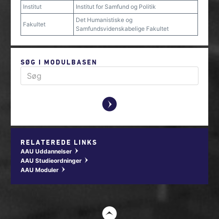
Institut
Institut for Samfund og Politik
Det Humanistiske og
Fakultet
Samfundsvidenskabelige Fakultet
SØG I MODULBASEN
y
RELATEREDE LINKS
AAU Uddannelser
w
AAU Studieordninger
w
AAU Moduler
w
t