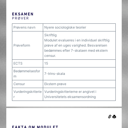
EKSAMEN
PRØVER
Prøvens navn
Nyere sociologiske teorier
Skriftlig
Modulet evalueres i en individuel skriftlig
Prøveform
prøve af en uges varighed. Besvarelsen
bedømmes efter 7-skalaen med ekstern
censur.
ECTS
15
Bedømmelsesfor
7-trins-skala
m
Censur
Ekstern prøve
Vurderingskriterie
Vurderingskriterierne er angivet i
r
Universitetets eksamensordning
FAKTA OM MODULET