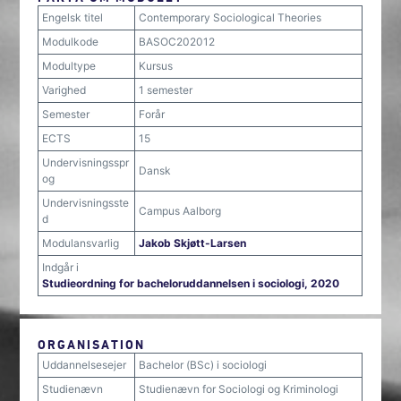
Engelsk titel
Contemporary Sociological Theories
Modulkode
BASOC202012
Modultype
Kursus
Varighed
1 semester
Semester
Forår
ECTS
15
Undervisningsspr
Dansk
og
Undervisningsste
Campus Aalborg
d
Modulansvarlig
Jakob Skjøtt-Larsen
Indgår i
Studieordning for bacheloruddannelsen i sociologi, 2020
ORGANISATION
Uddannelsesejer
Bachelor (BSc) i sociologi
Studienævn
Studienævn for Sociologi og Kriminologi