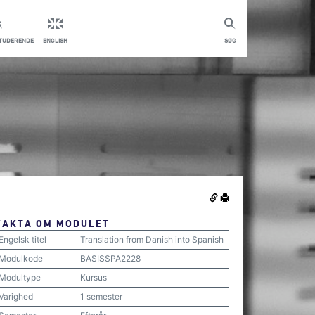
STUDERENDE
ENGLISH
SØG
FAKTA OM MODULET
Engelsk titel
Translation from Danish into Spanish
Modulkode
BASISSPA2228
Modultype
Kursus
Varighed
1 semester