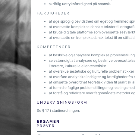
skriftlig udtryksfærdighed på spansk.
FÆRDIGHEDER
at øge sproglig bevidsthed om eget og fremmed sp
at oversætte komplekse danske tekster til ortografi
at bruge digitale platforme som oversættelsesværkt
at oversætte en kompleks dansk tekst til en stilis
KOMPETENCER
at beskrive og analysere komplekse problemstillinge
selvstændigt at analysere og beskrive oversættels
litterære, kulturelle eller æstetiske
at overskue æstetiske og kulturelle problematikker
at overføre analytiske indsigter og færdigheder fra e
at omsætte overordnet teoretisk viden til praktisk 
at formidle faglige problemstillinger og løsningsmod
at forstå og reflektere over fagområdets metoder og
UNDERVISNINGSFORM
Se § 17 i studieordningen.
EKSAMEN
PRØVER