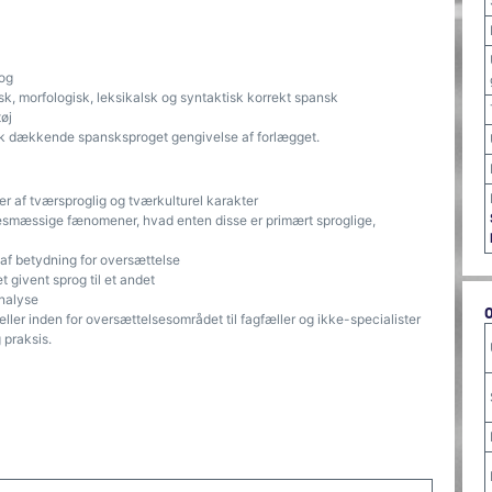
rog
sk, morfologisk, leksikalsk og syntaktisk korrekt spansk
øj
tisk dækkende spansksproget gengivelse af forlægget.
r af tværsproglig og tværkulturel karakter
esmæssige fænomener, hvad enten disse er primært sproglige,
 af betydning for oversættelse
t givent sprog til et andet
analyse
eller inden for oversættelsesområdet til fagfæller og ikke-specialister
 praksis.