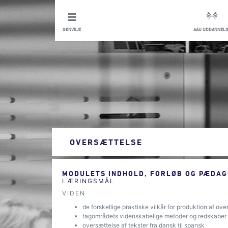
GENVEJE
AAU UDDANNELS
OVERSÆTTELSE
MODULETS INDHOLD, FORLØB OG PÆDAG
LÆRINGSMÅL
VIDEN
de forskellige praktiske vilkår for produktion af ove
fagområdets videnskabelige metoder og redskaber
oversættelse af tekster fra dansk til spansk