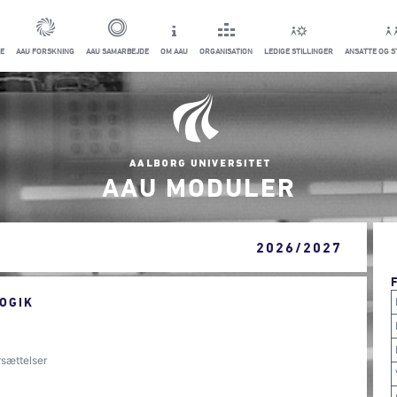
E
AAU FORSKNING
AAU SAMARBEJDE
OM AAU
ORGANISATION
LEDIGE STILLINGER
ANSATTE OG 
AAU MODULER
2026/2027
OGIK
rsættelser