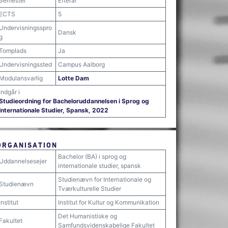
Semester
Efterår
ECTS
5
Undervisningsspro
Dansk
g
Tomplads
Ja
Undervisningssted
Campus Aalborg
Modulansvarlig
Lotte Dam
Indgår i
Studieordning for Bacheloruddannelsen i Sprog og
Internationale Studier, Spansk, 2022
ORGANISATION
Bachelor (BA) i sprog og
Uddannelsesejer
internationale studier, spansk
Studienævn for Internationale og
Studienævn
Tværkulturelle Studier
Institut
Institut for Kultur og Kommunikation
Det Humanistiske og
Fakultet
Samfundsvidenskabelige Fakultet