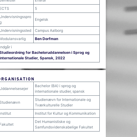
Semester
Efterår
ECTS
5
Undervisningsspro
Engelsk
g
Undervisningssted
Campus Aalborg
Modulansvarlig
Ben Dorfman
Indgår i
Studieordning for Bacheloruddannelsen i Sprog og
Internationale Studier, Spansk, 2022
ORGANISATION
Bachelor (BA) i sprog og
Uddannelsesejer
internationale studier, spansk
Studienævn for Internationale og
Studienævn
Tværkulturelle Studier
Institut
Institut for Kultur og Kommunikation
Det Humanistiske og
Fakultet
Samfundsvidenskabelige Fakultet