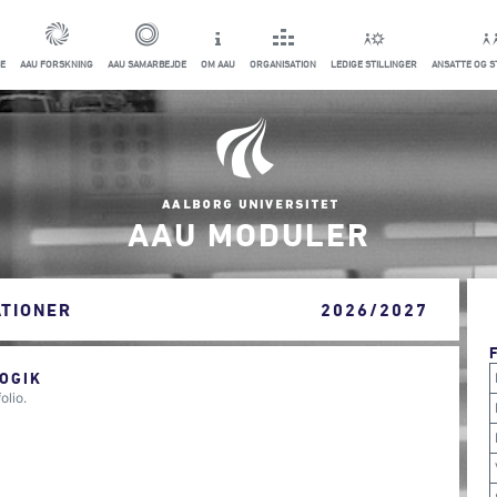
E
AAU FORSKNING
AAU SAMARBEJDE
OM AAU
ORGANISATION
LEDIGE STILLINGER
ANSATTE OG 
AAU MODULER
ATIONER
2026/2027
OGIK
olio.