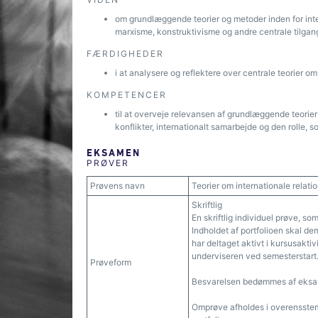
om grundlæggende teorier og metoder inden for inter
marxisme, konstruktivisme og andre centrale tilgan
FÆRDIGHEDER
i at analysere og reflektere over centrale teorier om 
KOMPETENCER
til at overveje relevansen af grundlæggende teorier i
konflikter, internationalt samarbejde og den rolle, so
EKSAMEN
PRØVER
Prøvens navn
Teorier om internationale relati
Skriftlig
En skriftlig individuel prøve, s
Indholdet af portfolioen skal d
har deltaget aktivt i kursusaktiv
underviseren ved semesterstart
Prøveform
Besvarelsen bedømmes af eksa
Omprøve afholdes i overensstem