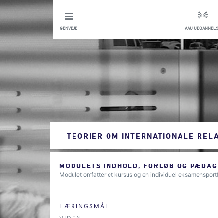
GENVEJE
AAU UDDANNELS
TEORIER OM INTERNATIONALE REL
MODULETS INDHOLD, FORLØB OG PÆDAG
Modulet omfatter et kursus og en individuel eksamensportf
LÆRINGSMÅL
VIDEN