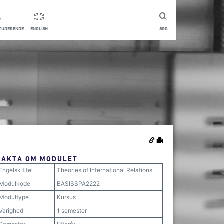
STUDERENDE
ENGLISH
SØG
FAKTA OM MODULET
Engelsk titel
Theories of International Relations
Modulkode
BASISSPA2222
Modultype
Kursus
Varighed
1 semester