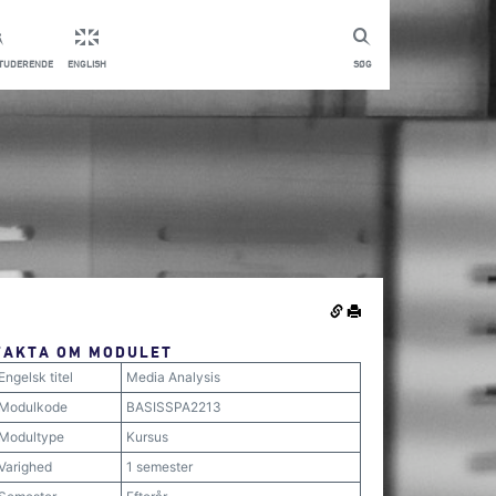
STUDERENDE
ENGLISH
SØG
FAKTA OM MODULET
Engelsk titel
Media Analysis
Modulkode
BASISSPA2213
Modultype
Kursus
Varighed
1 semester