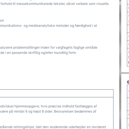
forhold til massekommunikerede tekster, såvel verbale som visuelle.
ion
mmunikations- og medieanalytiske metoder og færdighed i at
nalysere problemstillinger inden for valgfagets faglige område
e i en passende skriftlig og/eller mundtlig form.
individuel hjemmeopgave, hvis præcise indhold fastlægges af
 være på mindst 6 og højst 8 sider. Besvarelsen bedømmes af
ående retningslinjer, idet den studerende udarbejder en revideret