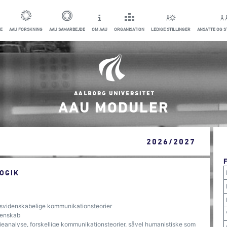
E
AAU FORSKNING
AAU SAMARBEJDE
OM AAU
ORGANISATION
LEDIGE STILLINGER
ANSATTE OG 
AAU MODULER
2026/2027
OGIK
dsvidenskabelige kommunikationsteorier
denskab
eanalyse, forskellige kommunikationsteorier, såvel humanistiske som