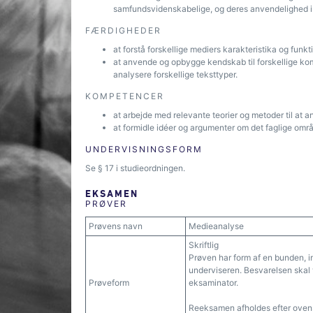
samfundsvidenskabelige, og deres anvendelighed i 
FÆRDIGHEDER
at forstå forskellige mediers karakteristika og funkt
at anvende og opbygge kendskab til forskellige ko
analysere forskellige teksttyper.
KOMPETENCER
at arbejde med relevante teorier og metoder til at a
at formidle idéer og argumenter om det faglige områd
UNDERVISNINGSFORM
Se § 17 i studieordningen.
EKSAMEN
PRØVER
Prøvens navn
Medieanalyse
Skriftlig
Prøven har form af en bunden, 
underviseren. Besvarelsen skal
Prøveform
eksaminator.
Reeksamen afholdes efter ovenst