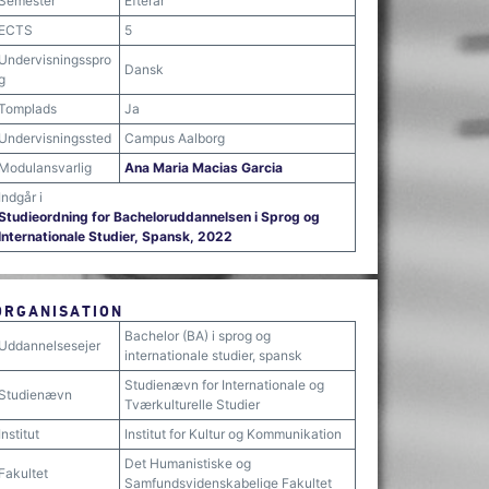
Semester
Efterår
ECTS
5
Undervisningsspro
Dansk
g
Tomplads
Ja
Undervisningssted
Campus Aalborg
Modulansvarlig
Ana Maria Macias Garcia
Indgår i
Studieordning for Bacheloruddannelsen i Sprog og
Internationale Studier, Spansk, 2022
ORGANISATION
Bachelor (BA) i sprog og
Uddannelsesejer
internationale studier, spansk
Studienævn for Internationale og
Studienævn
Tværkulturelle Studier
Institut
Institut for Kultur og Kommunikation
Det Humanistiske og
Fakultet
Samfundsvidenskabelige Fakultet