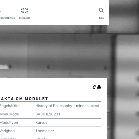
STUDERENDE
ENGLISH
SØG
FAKTA OM MODULET
Engelsk titel
History of Philosophy - minor subject
Modulkode
BASIFIL20231
Modultype
Kursus
Varighed
1 semester