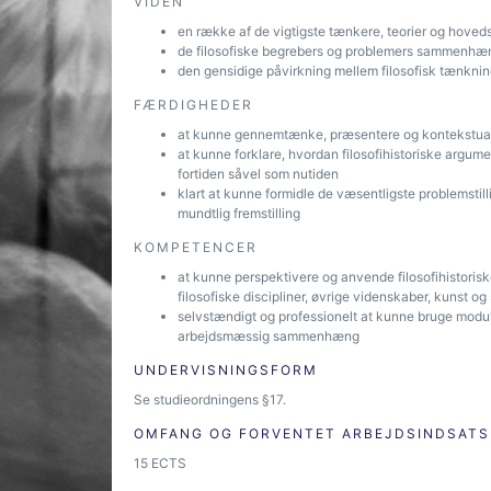
VIDEN
en række af de vigtigste tænkere, teorier og hovedst
de filosofiske begrebers og problemers sammenhæn
den gensidige påvirkning mellem filosofisk tænkning
FÆRDIGHEDER
at kunne gennemtænke, præsentere og kontekstualise
at kunne forklare, hvordan filosofihistoriske argum
fortiden såvel som nutiden
klart at kunne formidle de væsentligste problemstillin
mundtlig fremstilling
KOMPETENCER
at kunne perspektivere og anvende filosofihistoriske
filosofiske discipliner, øvrige videnskaber, kunst 
selvstændigt og professionelt at kunne bruge module
arbejdsmæssig sammenhæng
UNDERVISNINGSFORM
Se studieordningens §17.
OMFANG OG FORVENTET ARBEJDSINDSATS
15 ECTS