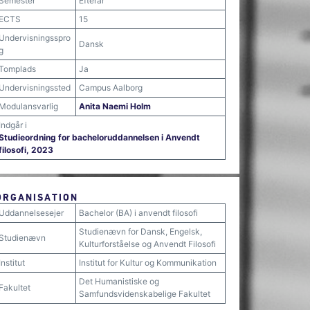
Semester
Efterår
ECTS
15
Undervisningsspro
Dansk
g
Tomplads
Ja
Undervisningssted
Campus Aalborg
Modulansvarlig
Anita Naemi Holm
Indgår i
Studieordning for bacheloruddannelsen i Anvendt
filosofi, 2023
ORGANISATION
Uddannelsesejer
Bachelor (BA) i anvendt filosofi
Studienævn for Dansk, Engelsk,
Studienævn
Kulturforståelse og Anvendt Filosofi
Institut
Institut for Kultur og Kommunikation
Det Humanistiske og
Fakultet
Samfundsvidenskabelige Fakultet