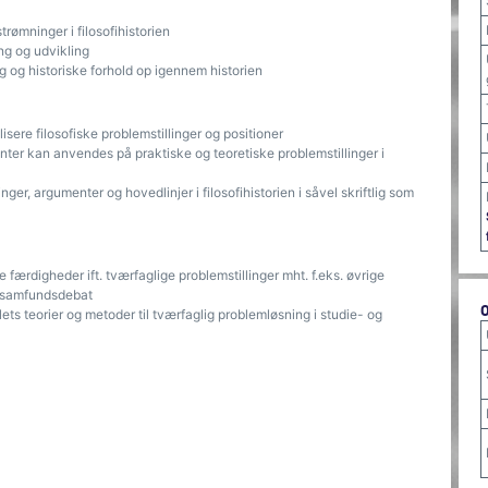
rømninger i filosofihistorien
g og udvikling
 og historiske forhold op igennem historien
re filosofiske problemstillinger og positioner
enter kan anvendes på praktiske og teoretiske problemstillinger i
ger, argumenter og hovedlinjer i filosofihistorien i såvel skriftlig som
 færdigheder ift. tværfaglige problemstillinger mht. f.eks. øvrige
og samfundsdebat
ts teorier og metoder til tværfaglig problemløsning i studie- og