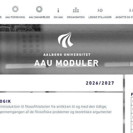
E
AAU FORSKNING
AAU SAMARBEJDE
OM AAU
ORGANISATION
LEDIGE STILLINGER
ANSATTE OG 
AAU MODULER
2026/2027
OGIK
roduktion til filosofihistorien fra antikken til og med den tidlige,
gennemgangen af de filosofiske problemer og teoretiske argumenter