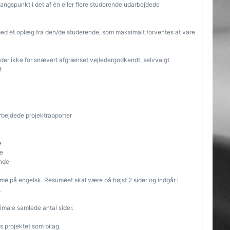
ngspunkt i det af én eller flere studerende udarbejdede
ed et oplæg fra den/de studerende, som maksimalt forventes at vare
r ikke for snævert afgrænset vejledergodkendt, selvvalgt
t
arbejdede projektrapporter
e
de
ende
é på engelsk. Resuméet skal være på højst 2 sider og indgår i
.
male samlede antal sider.
 projektet som bilag.