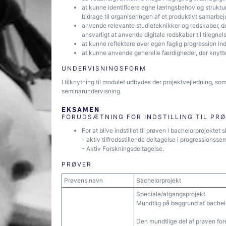
at kunne identificere egne læringsbehov og struktu
bidrage til organiseringen af et produktivt samarbe
anvende relevante studieteknikker og redskaber, der
ansvarligt at anvende digitale redskaber til tilegne
at kunne reflektere over egen faglig progression 
at kunne anvende generelle færdigheder, der knytte
UNDERVISNINGSFORM
I tilknytning til modulet udbydes der projektvejledning, 
seminarundervisning.
EKSAMEN
FORUDSÆTNING FOR INDSTILLING TIL PR
For at blive indstillet til prøven i bachelorprojekt
- aktiv tilfredsstillende deltagelse i progressionsse
- Aktiv Forskningsdeltagelse.
PRØVER
Prøvens navn
Bachelorprojekt
Speciale/afgangsprojekt
Mundtlig på baggrund af bachelo
Den mundtlige del af prøven fo