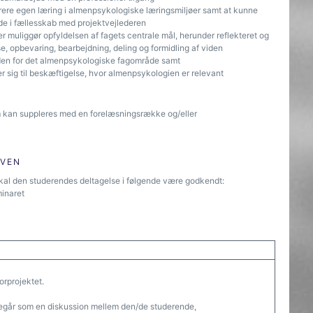
rere egen læring i almenpsykologiske læringsmiljøer samt at kunne
jde i fællesskab med projektvejlederen
 muliggør opfyldelsen af fagets centrale mål, herunder reflekteret og
lse, opbevaring, bearbejdning, deling og formidling af viden
inden for det almenpsykologiske fagområde samt
r sig til beskæftigelse, hvor almenpsykologien er relevant
som kan suppleres med en forelæsningsrække og/eller
ØVEN
et skal den studerendes deltagelse i følgende være godkendt:
minaret
rprojektet.
regår som en diskussion mellem den/de studerende,