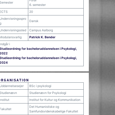
Forår
Semester
6. semester
ECTS
20
Undervisningsspro
Dansk
g
Undervisningssted
Campus Aalborg
Modulansvarlig
Patrick K. Bender
Indgår i
Studieordning for bacheloruddannelsen i Psykologi,
2022
Studieordning for bacheloruddannelsen i Psykologi,
2024
ORGANISATION
Uddannelsesejer
BSc i psykologi
Studienævn
Studienævn for Psykologi
Institut
Institut for Kultur og Kommunikation
Det Humanistiske og
Fakultet
Samfundsvidenskabelige Fakultet