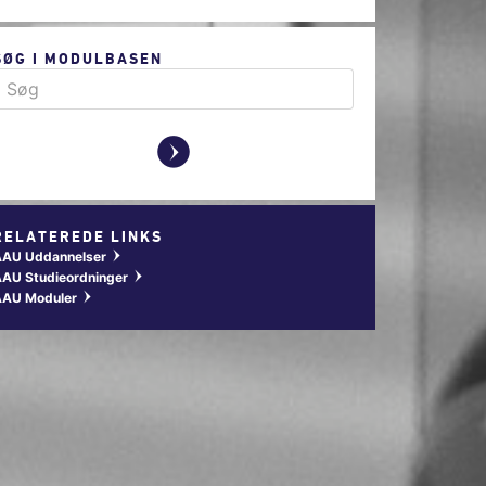
SØG I MODULBASEN
y
RELATEREDE LINKS
AAU Uddannelser
w
AU Studieordninger
w
AAU Moduler
w