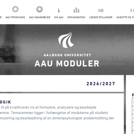
E
AAU FORSKNING
AAU SAMARBEJDE
OM AAU
ORGANISATION
LEDIGE STILLINGER
ANSATTE OG 
AAU MODULER
2026/2027
OGIK
l på kvalificeret vis at formulere, analysere og bearbejde
k emne. Temarammen ligger i forlængelse af modulerne på studiets
ormulering og bearbejdning af en almenpsykologisk problemstilling der