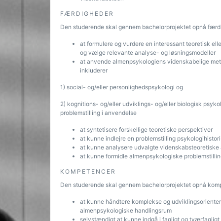
FÆRDIGHEDER
Den studerende skal gennem bachelorprojektet opnå færdi
at formulere og vurdere en interessant teoretisk el
og vælge relevante analyse- og løsningsmodeller
at anvende almenpsykologiens videnskabelige metode
inkluderer
1) social- og/eller personlighedspsykologi og
2) kognitions- og/eller udviklings- og/eller biologisk psyk
problemstilling i anvendelse
at syntetisere forskellige teoretiske perspektiver
at kunne indlejre en problemstilling psykologihistor
at kunne analysere udvalgte videnskabsteoretiske 
at kunne formidle almenpsykologiske problemstilling
KOMPETENCER
Den studerende skal gennem bachelorprojektet opnå komp
at kunne håndtere komplekse og udviklingsorienter
almenpsykologiske handlingsrum
selvstændigt at kunne indgå i fagligt og tværfaglig