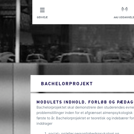
GENVEJE
AAU UDDANNELS
BACHELORPROJEKT
MODULETS INDHOLD, FORLØB OG PÆDAG
Bachelorprojektet skal demonstrere den studerendes evne ti
problemstillinger inden for et afgrænset almenpsykologis
første to år. Bachelorprojektet er teoretisk og indebærer f
inddrager
social- og/eller personlighedspsykologi og