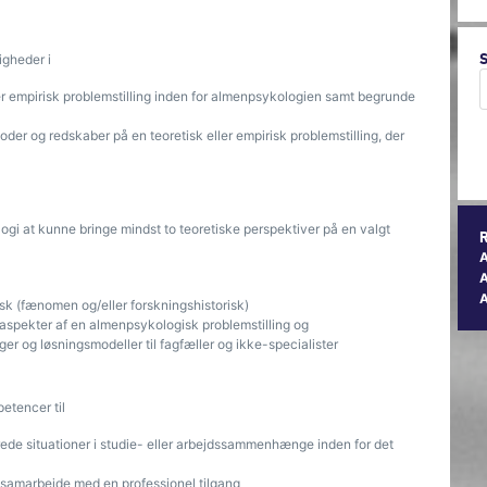
gheder i
ler empirisk problemstilling inden for almenpsykologien samt begrunde
r og redskaber på en teoretisk eller empirisk problemstilling, der
ologi at kunne bringe mindst to teoretiske perspektiver på en valgt
A
isk (fænomen og/eller forskningshistorisk)
aspekter af en almenpsykologisk problemstilling og
er og løsningsmodeller til fagfæller og ikke-specialister
etencer til
ede situationer i studie- eller arbejdssammenhænge inden for det
t samarbejde med en professionel tilgang