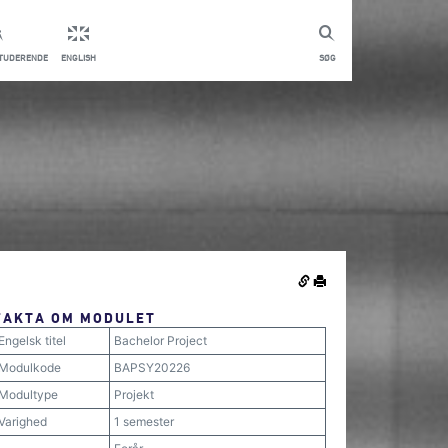
STUDERENDE
ENGLISH
SØG
FAKTA OM MODULET
Engelsk titel
Bachelor Project
Modulkode
BAPSY20226
Modultype
Projekt
Varighed
1 semester