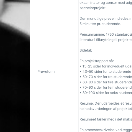
eksaminator og censor med udga
bachelorprojekt.
Den mundtlige prøve indledes m
5 minutter pr. studerende.
Pensumramme: 1750 standardside
litteratur i tilknytning til projekte
Sidetal:
En projektrapport på:
• 15-25 sider for individuelt ud
Prøveform
• 40-50 sider for to studerende
• 50-70 sider for tre studerende
• 60-80 sider for fire studerend
• 70-90 sider for fem studeren
• 80-100 sider for seks studer
Resumé: Der udarbejdes et resum
helhedsvurderingen af projektet
Resuméet tæller med i det maksi
En procesbeskrivelse vedlægges