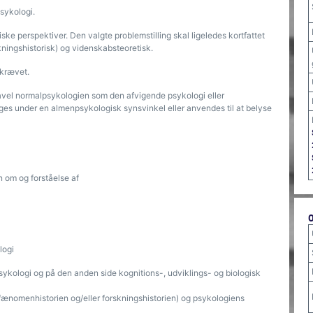
psykologi.
iske perspektiver. Den valgte problemstilling skal ligeledes kortfattet
kningshistorisk) og videnskabsteoretisk.
åkrævet.
åvel normalpsykologien som den afvigende psykologi eller
ges under en almenpsykologisk synsvinkel eller anvendes til at belyse
 om og forståelse af
logi
ykologi og på den anden side kognitions-, udviklings- og biologisk
(fænomenhistorien og/eller forskningshistorien) og psykologiens