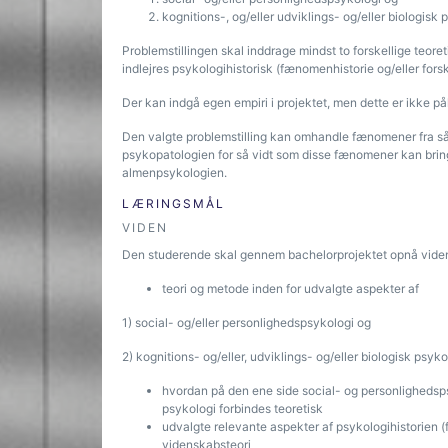
kognitions-, og/eller udviklings- og/eller biologisk 
Problemstillingen skal inddrage mindst to forskellige teoret
indlejres psykologihistorisk (fænomenhistorie og/eller fors
Der kan indgå egen empiri i projektet, men dette er ikke p
Den valgte problemstilling kan omhandle fænomener fra s
psykopatologien for så vidt som disse fænomener kan brin
almenpsykologien.
LÆRINGSMÅL
VIDEN
Den studerende skal gennem bachelorprojektet opnå viden
teori og metode inden for udvalgte aspekter af
1) social- og/eller personlighedspsykologi og
2) kognitions- og/eller, udviklings- og/eller biologisk psyko
hvordan på den ene side social- og personlighedsps
psykologi forbindes teoretisk
udvalgte relevante aspekter af psykologihistorien 
videnskabsteori