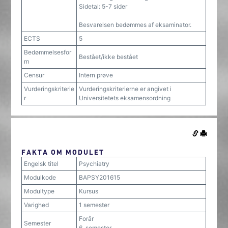
Sidetal: 5-7 sider
Besvarelsen bedømmes af eksaminator.
ECTS
5
Bedømmelsesfor
Bestået/ikke bestået
m
Censur
Intern prøve
Vurderingskriterie
Vurderingskriterierne er angivet i
r
Universitetets eksamensordning
FAKTA OM MODULET
Engelsk titel
Psychiatry
Modulkode
BAPSY201615
Modultype
Kursus
Varighed
1 semester
Forår
Semester
6. semester