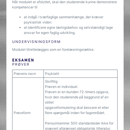
Når modulet er afsluttet, skal den studerende kunne demonstrere
kompetencer til
at indgå i tværfaglige sammenhænge, der kræver
psykiatrisk viden.
at identificere egne læringsbehov og selvstændigt tage
ansvar for egen faglig udvikling.
UNDERVISNINGSFORM
Modulet tilrettelægges som en forelæsningsrække.
EKSAMEN
PRØVER
Prøvens navn
Psykiatri
Skriftlig
Prøven er individuel.
Prøven er en bunden 72-timers opgave,
hvor den studerende på baggrund af en
stillet
opgaveformulering skal besvare et eller
Prøveform
flere spørgsmål inden for fagområdet.
Pensumramme: 500 standardsider ikke for
snævert afgrænset obligatorisk litteratur.