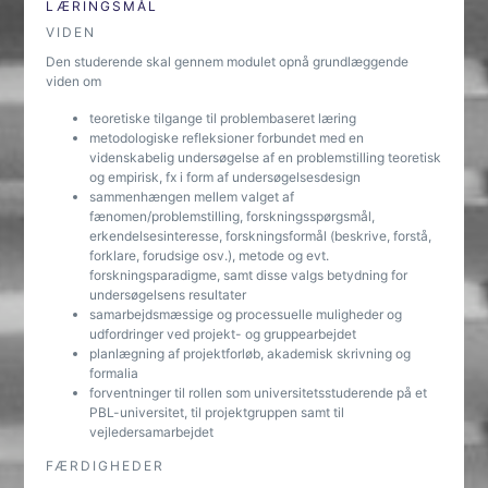
LÆRINGSMÅL
VIDEN
Den studerende skal gennem modulet opnå grundlæggende
viden om
teoretiske tilgange til problembaseret læring
metodologiske refleksioner forbundet med en
videnskabelig undersøgelse af en problemstilling teoretisk
og empirisk, fx i form af undersøgelsesdesign
sammenhængen mellem valget af
fænomen/problemstilling, forskningsspørgsmål,
erkendelsesinteresse, forskningsformål (beskrive, forstå,
forklare, forudsige osv.), metode og evt.
forskningsparadigme, samt disse valgs betydning for
undersøgelsens resultater
samarbejdsmæssige og processuelle muligheder og
udfordringer ved projekt- og gruppearbejdet
planlægning af projektforløb, akademisk skrivning og
formalia
forventninger til rollen som universitetsstuderende på et
PBL-universitet, til projektgruppen samt til
vejledersamarbejdet
FÆRDIGHEDER