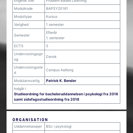
Engelsk titel
Problem Based Learning
Modulkode
BAPSY20161
Modultype
Kursus
Varighed
1 semester
Efterår
Semester
1. semester
ECTS
5
Undervisningsspr
Dansk
og
Undervisningsste
Campus Aalborg
d
Modulansvarlig
Patrick K. Bender
Indgår i
Studieordning for bacheloruddannelsen i psykologi fra 2016
samt sidefagsstudieordning fra 2018
ORGANISATION
Uddannelsesejer
BSc i psykologi