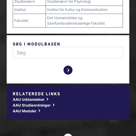
Studienævn
Studienævn for Psykologi
Institut
Institut for Kultur og Kommunikation
Det Humanistiske og
Fakultet
Samfundsvidenskabelige Fakultet
SØG I MODULBASEN
y
RELATEREDE LINKS
AAU Uddannelser
w
AAU Studieordninger
w
AAU Moduler
w