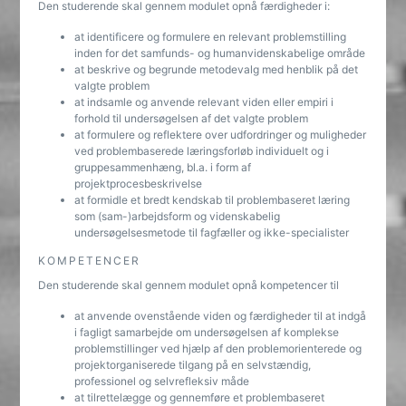
Den studerende skal gennem modulet opnå færdigheder i:
at identificere og formulere en relevant problemstilling
inden for det samfunds- og humanvidenskabelige område
at beskrive og begrunde metodevalg med henblik på det
valgte problem
at indsamle og anvende relevant viden eller empiri i
forhold til undersøgelsen af det valgte problem
at formulere og reflektere over udfordringer og muligheder
ved problembaserede læringsforløb individuelt og i
gruppesammenhæng, bl.a. i form af
projektprocesbeskrivelse
at formidle et bredt kendskab til problembaseret læring
som (sam-)arbejdsform og videnskabelig
undersøgelsesmetode til fagfæller og ikke-specialister
KOMPETENCER
Den studerende skal gennem modulet opnå kompetencer til
at anvende ovenstående viden og færdigheder til at indgå
i fagligt samarbejde om undersøgelsen af komplekse
problemstillinger ved hjælp af den problemorienterede og
projektorganiserede tilgang på en selvstændig,
professionel og selvrefleksiv måde
at tilrettelægge og gennemføre et problembaseret