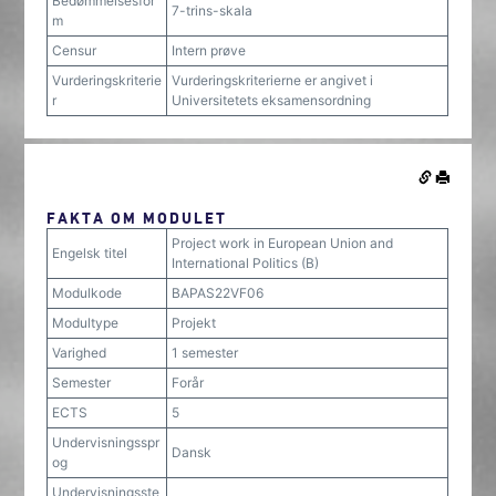
Bedømmelsesfor
7-trins-skala
m
Censur
Intern prøve
Vurderingskriterie
Vurderingskriterierne er angivet i
r
Universitetets eksamensordning
FAKTA OM MODULET
Project work in European Union and
Engelsk titel
International Politics (B)
Modulkode
BAPAS22VF06
Modultype
Projekt
Varighed
1 semester
Semester
Forår
ECTS
5
Undervisningsspr
Dansk
og
Undervisningsste