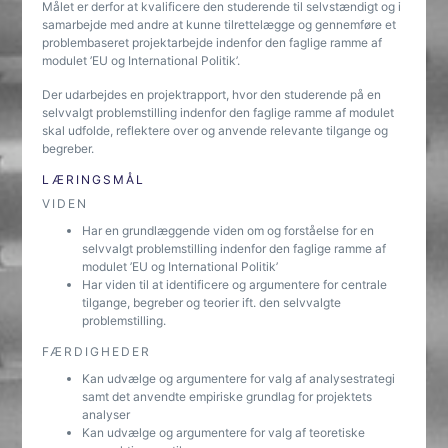
Målet er derfor at kvalificere den studerende til selvstændigt og i
samarbejde med andre at kunne tilrettelægge og gennemføre et
problembaseret projektarbejde indenfor den faglige ramme af
modulet ’EU og International Politik’.
Der udarbejdes en projektrapport, hvor den studerende på en
selvvalgt problemstilling indenfor den faglige ramme af modulet
skal udfolde, reflektere over og anvende relevante tilgange og
begreber.
LÆRINGSMÅL
VIDEN
Har en grundlæggende viden om og forståelse for en
selvvalgt problemstilling indenfor den faglige ramme af
modulet ’EU og International Politik’
Har viden til at identificere og argumentere for centrale
tilgange, begreber og teorier ift. den selvvalgte
problemstilling.
FÆRDIGHEDER
Kan udvælge og argumentere for valg af analysestrategi
samt det anvendte empiriske grundlag for projektets
analyser
Kan udvælge og argumentere for valg af teoretiske