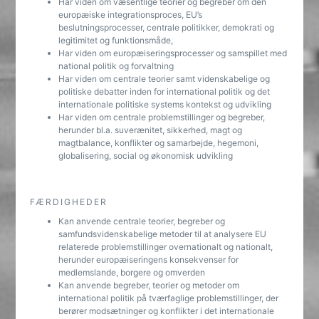
Har viden om væsentlige teorier og begreber om den
europæiske integrationsproces, EU’s
beslutningsprocesser, centrale politikker, demokrati og
legitimitet og funktionsmåde,
Har viden om europæiseringsprocesser og samspillet med
national politik og forvaltning
Har viden om centrale teorier samt videnskabelige og
politiske debatter inden for international politik og det
internationale politiske systems kontekst og udvikling
Har viden om centrale problemstillinger og begreber,
herunder bl.a. suverænitet, sikkerhed, magt og
magtbalance, konflikter og samarbejde, hegemoni,
globalisering, social og økonomisk udvikling
FÆRDIGHEDER
Kan anvende centrale teorier, begreber og
samfundsvidenskabelige metoder til at analysere EU
relaterede problemstillinger overnationalt og nationalt,
herunder europæiseringens konsekvenser for
medlemslande, borgere og omverden
Kan anvende begreber, teorier og metoder om
international politik på tværfaglige problemstillinger, der
berører modsætninger og konflikter i det internationale