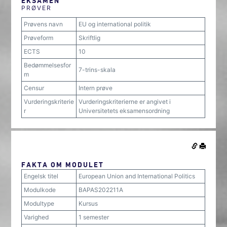
EKSAMEN
PRØVER
Prøvens navn
EU og international politik
Prøveform
Skriftlig
ECTS
10
Bedømmelsesfor
7-trins-skala
m
Censur
Intern prøve
Vurderingskriterie
Vurderingskriterierne er angivet i
r
Universitetets eksamensordning
FAKTA OM MODULET
Engelsk titel
European Union and International Politics
Modulkode
BAPAS202211A
Modultype
Kursus
Varighed
1 semester