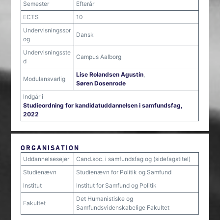
Semester
Efterår
ECTS
10
Undervisningsspr
Dansk
og
Undervisningsste
Campus Aalborg
d
Lise Rolandsen Agustín
,
Modulansvarlig
Søren Dosenrode
Indgår i
Studieordning for kandidatuddannelsen i samfundsfag,
2022
ORGANISATION
Uddannelsesejer
Cand.soc. i samfundsfag og (sidefagstitel)
Studienævn
Studienævn for Politik og Samfund
Institut
Institut for Samfund og Politik
Det Humanistiske og
Fakultet
Samfundsvidenskabelige Fakultet