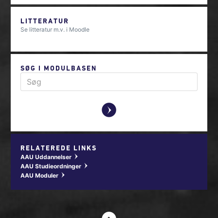
LITTERATUR
Se litteratur m.v. i Moodle
SØG I MODULBASEN
y
RELATEREDE LINKS
AAU Uddannelser
w
AAU Studieordninger
w
AAU Moduler
w