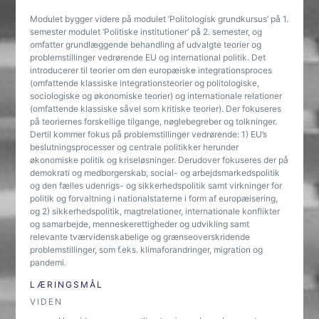
Modulet bygger videre på modulet ’Politologisk grundkursus’ på 1.
semester modulet ’Politiske institutioner’ på 2. semester, og
omfatter grundlæggende behandling af udvalgte teorier og
problemstillinger vedrørende EU og international politik. Det
introducerer til teorier om den europæiske integrationsproces
(omfattende klassiske integrationsteorier og politologiske,
sociologiske og økonomiske teorier) og internationale relationer
(omfattende klassiske såvel som kritiske teorier). Der fokuseres
på teoriernes forskellige tilgange, nøglebegreber og tolkninger.
Dertil kommer fokus på problemstillinger vedrørende: 1) EU’s
beslutningsprocesser og centrale politikker herunder
økonomiske politik og kriseløsninger. Derudover fokuseres der på
demokrati og medborgerskab, social- og arbejdsmarkedspolitik
og den fælles udenrigs- og sikkerhedspolitik samt virkninger for
politik og forvaltning i nationalstaterne i form af europæisering,
og 2) sikkerhedspolitik, magtrelationer, internationale konflikter
og samarbejde, menneskerettigheder og udvikling samt
relevante tværvidenskabelige og grænseoverskridende
problemstillinger, som f.eks. klimaforandringer, migration og
pandemi.
LÆRINGSMÅL
VIDEN