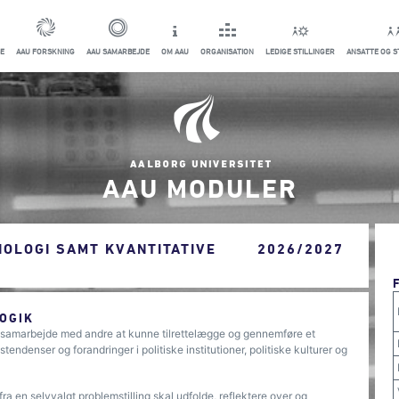
E
AAU FORSKNING
AAU SAMARBEJDE
OM AAU
ORGANISATION
LEDIGE STILLINGER
ANSATTE OG 
AAU MODULER
IOLOGI SAMT KVANTITATIVE
2026/2027
OGIK
 i samarbejde med andre at kunne tilrettelægge og gennemføre et
endenser og forandringer i politiske institutioner, politiske kulturer og
a en selvvalgt problemstilling skal udfolde, reflektere over og