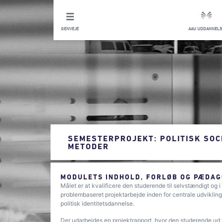
GENVEJE
AAU UDDANNELS
SEMESTERPROJEKT: POLITISK SOC
METODER
MODULETS INDHOLD, FORLØB OG PÆDAG
Målet er at kvalificere den studerende til selvstændigt og
problembaseret projektarbejde inden for centrale udviklingst
politisk identitetsdannelse.
Der udarbejdes en projektrapport, hvor den studerende ud fr