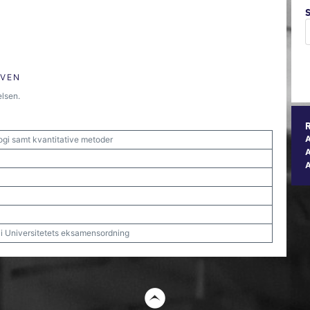
ØVEN
elsen.
logi samt kvantitative metoder
A
t i Universitetets eksamensordning
t