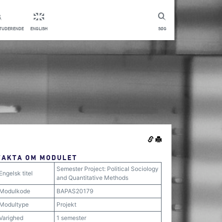
STUDERENDE
ENGLISH
SØG
FAKTA OM MODULET
Semester Project: Political Sociology
Engelsk titel
and Quantitative Methods
Modulkode
BAPAS20179
Modultype
Projekt
Varighed
1 semester