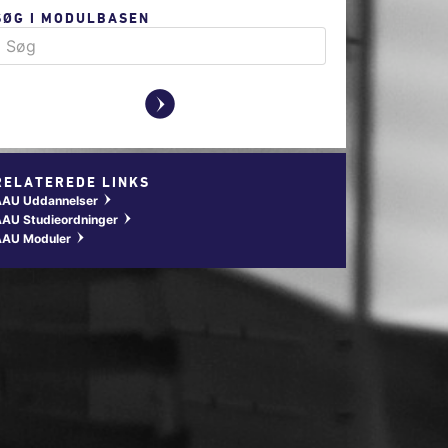
SØG I MODULBASEN
y
RELATEREDE LINKS
AAU Uddannelser
w
AU Studieordninger
w
AAU Moduler
w