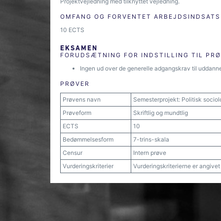
Projektvejledning med tilknyttet vejledning.
OMFANG OG FORVENTET ARBEJDSINDSATS
10 ECTS
EKSAMEN
FORUDSÆTNING FOR INDSTILLING TIL PR
Ingen ud over de generelle adgangskrav til uddann
PRØVER
Prøvens navn
Semesterprojekt: Politisk socio
Prøveform
Skriftlig og mundtlig
ECTS
10
Bedømmelsesform
7-trins-skala
Censur
Intern prøve
Vurderingskriterier
Vurderingskriterierne er angive