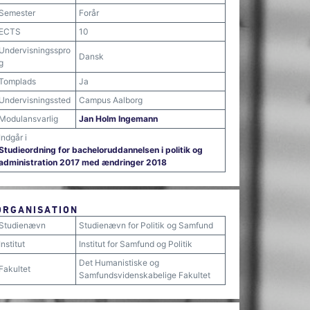
Semester
Forår
ECTS
10
Undervisningsspro
Dansk
g
Tomplads
Ja
Undervisningssted
Campus Aalborg
Modulansvarlig
Jan Holm Ingemann
Indgår i
Studieordning for bacheloruddannelsen i politik og
administration 2017 med ændringer 2018
ORGANISATION
Studienævn
Studienævn for Politik og Samfund
Institut
Institut for Samfund og Politik
Det Humanistiske og
Fakultet
Samfundsvidenskabelige Fakultet