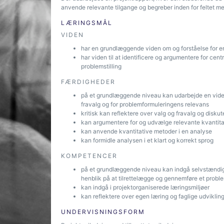
anvende relevante tilgange og begreber inden for feltet m
LÆRINGSMÅL
VIDEN
har en grundlæggende viden om og forståelse for en
har viden til at identificere og argumentere for centr
problemstilling
FÆRDIGHEDER
på et grundlæggende niveau kan udarbejde en vide
fravalg og for problemformuleringens relevans
kritisk kan reflektere over valg og fravalg og disk
kan argumentere for og udvælge relevante kvantita
kan anvende kvantitative metoder i en analyse
kan formidle analysen i et klart og korrekt sprog
KOMPETENCER
på et grundlæggende niveau kan indgå selvstændigt 
henblik på at tilrettelægge og gennemføre et probl
kan indgå i projektorganiserede læringsmiljøer
kan reflektere over egen læring og faglige udvikli
UNDERVISNINGSFORM