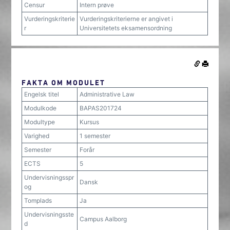
Censur
Intern prøve
Vurderingskriterie
Vurderingskriterierne er angivet i
r
Universitetets eksamensordning
FAKTA OM MODULET
Engelsk titel
Administrative Law
Modulkode
BAPAS201724
Modultype
Kursus
Varighed
1 semester
Semester
Forår
ECTS
5
Undervisningsspr
Dansk
og
Tomplads
Ja
Undervisningsste
Campus Aalborg
d