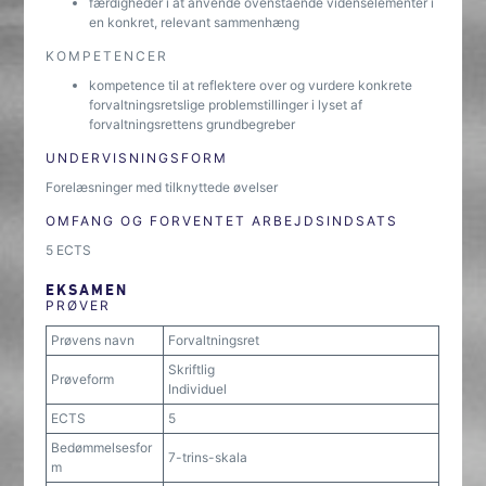
færdigheder i at anvende ovenstående videnselementer i
en konkret, relevant sammenhæng
KOMPETENCER
kompetence til at reflektere over og vurdere konkrete
forvaltningsretslige problemstillinger i lyset af
forvaltningsrettens grundbegreber
UNDERVISNINGSFORM
Forelæsninger med tilknyttede øvelser
OMFANG OG FORVENTET ARBEJDSINDSATS
5 ECTS
EKSAMEN
PRØVER
Prøvens navn
Forvaltningsret
Skriftlig
Prøveform
Individuel
ECTS
5
Bedømmelsesfor
7-trins-skala
m