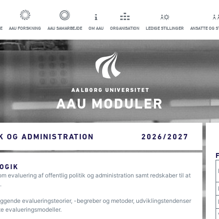
E
AAU FORSKNING
AAU SAMARBEJDE
OM AAU
ORGANISATION
LEDIGE STILLINGER
ANSATTE OG 
AAU MODULER
K OG ADMINISTRATION
2026/2027
OGIK
evaluering af offentlig politik og administration samt redskaber til at
.
ggende evalueringsteorier, -begreber og metoder, udviklingstendenser
ete evalueringsmodeller.