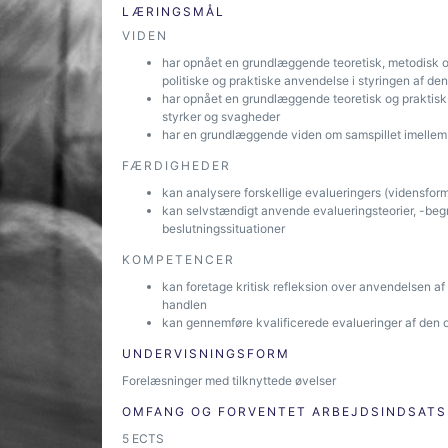
LÆRINGSMÅL
VIDEN
har opnået en grundlæggende teoretisk, metodisk og
politiske og praktiske anvendelse i styringen af den
har opnået en grundlæggende teoretisk og praktisk
styrker og svagheder
har en grundlæggende viden om samspillet imellem 
FÆRDIGHEDER
kan analysere forskellige evalueringers (vidensforme
kan selvstændigt anvende evalueringsteorier, -begreb
beslutningssituationer
KOMPETENCER
kan foretage kritisk refleksion over anvendelsen af 
handlen
kan gennemføre kvalificerede evalueringer af den 
UNDERVISNINGSFORM
Forelæsninger med tilknyttede øvelser
OMFANG OG FORVENTET ARBEJDSINDSATS
5 ECTS