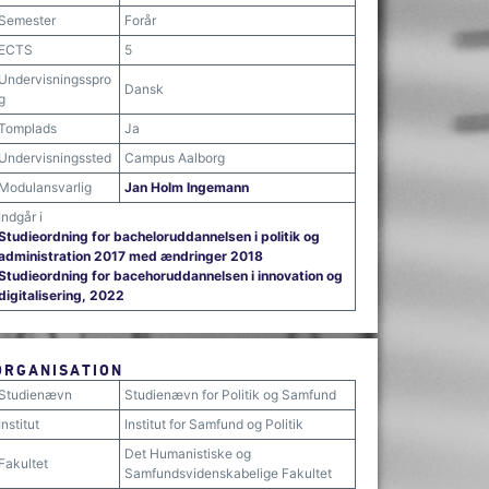
Semester
Forår
ECTS
5
Undervisningsspro
Dansk
g
Tomplads
Ja
Undervisningssted
Campus Aalborg
Modulansvarlig
Jan Holm Ingemann
Indgår i
Studieordning for bacheloruddannelsen i politik og
administration 2017 med ændringer 2018
Studieordning for bacehoruddannelsen i innovation og
digitalisering, 2022
ORGANISATION
Studienævn
Studienævn for Politik og Samfund
Institut
Institut for Samfund og Politik
Det Humanistiske og
Fakultet
Samfundsvidenskabelige Fakultet