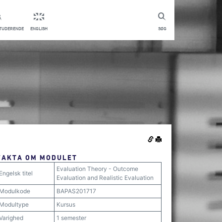
STUDERENDE
ENGLISH
SØG
FAKTA OM MODULET
Evaluation Theory - Outcome
Engelsk titel
Evaluation and Realistic Evaluation
Modulkode
BAPAS201717
Modultype
Kursus
Varighed
1 semester