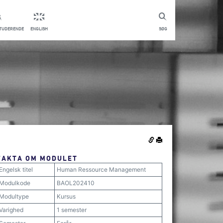
STUDERENDE
ENGLISH
SØG
FAKTA OM MODULET
Engelsk titel
Human Ressource Management
Modulkode
BAOL202410
Modultype
Kursus
Varighed
1 semester