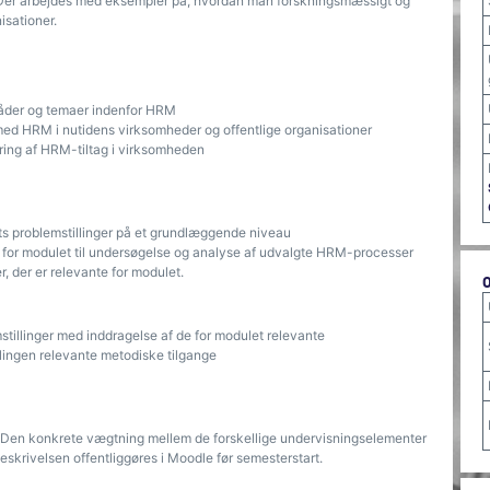
 Der arbejdes med eksempler på, hvordan man forskningsmæssigt og
isationer.
mråder og temaer indenfor HRM
med HRM i nutidens virksomheder og offentlige organisationer
ering af HRM-tiltag i virksomheden
ets problemstillinger på et grundlæggende niveau
s for modulet til undersøgelse og analyse af udvalgte HRM-processer
r, der er relevante for modulet.
tillinger med inddragelse af de for modulet relevante
llingen relevante metodiske tilgange
7. Den konkrete vægtning mellem de forskellige undervisningselementer
skrivelsen offentliggøres i Moodle før semesterstart.