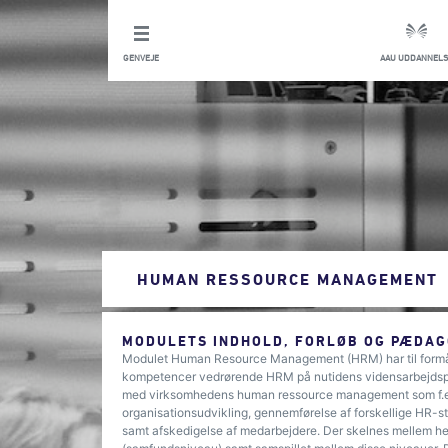
GENVEJE
AAU UDDANNELS
HUMAN RESSOURCE MANAGEMENT
MODULETS INDHOLD, FORLØB OG PÆDAG
Modulet Human Resource Management (HRM) har til formål
kompetencer vedrørende HRM på nutidens vidensarbejdsplad
med virksomhedens human ressource management som f.eks
organisationsudvikling, gennemførelse af forskellige HR-st
samt afskedigelse af medarbejdere. Der skelnes mellem he