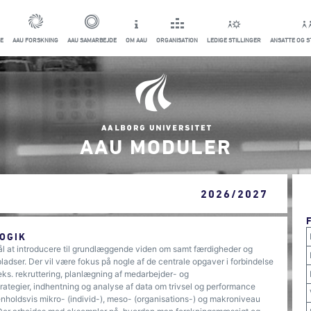
E
AAU FORSKNING
AAU SAMARBEJDE
OM AAU
ORGANISATION
LEDIGE STILLINGER
ANSATTE OG 
AAU MODULER
2026/2027
OGIK
 at introducere til grundlæggende viden om samt færdigheder og
ser. Der vil være fokus på nogle af de centrale opgaver i forbindelse
. rekruttering, planlægning af medarbejder- og
rategier, indhentning og analyse af data om trivsel og performance
nholdsvis mikro- (individ-), meso- (organisations-) og makroniveau