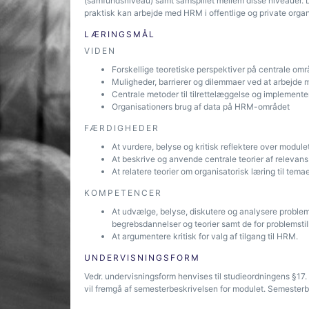
(samfundsniveau) samt samspillet mellem disse niveauer.
praktisk kan arbejde med HRM i offentlige og private organ
LÆRINGSMÅL
VIDEN
Forskellige teoretiske perspektiver på centrale o
Muligheder, barrierer og dilemmaer ved at arbejde 
Centrale metoder til tilrettelæggelse og implement
Organisationers brug af data på HRM-området
FÆRDIGHEDER
At vurdere, belyse og kritisk reflektere over modul
At beskrive og anvende centrale teorier af relevan
At relatere teorier om organisatorisk læring til temae
KOMPETENCER
At udvælge, belyse, diskutere og analysere problems
begrebsdannelser og teorier samt de for problemsti
At argumentere kritisk for valg af tilgang til HRM.
UNDERVISNINGSFORM
Vedr. undervisningsform henvises til studieordningens §1
vil fremgå af semesterbeskrivelsen for modulet. Semesterbe