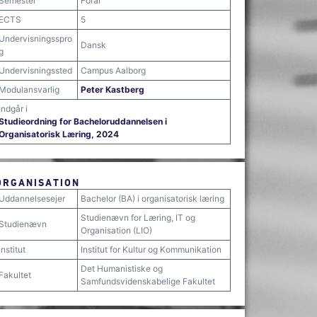
Semester
Forår
ECTS
5
Undervisningsspro
Dansk
g
Undervisningssted
Campus Aalborg
Modulansvarlig
Peter Kastberg
Indgår i
Studieordning for Bacheloruddannelsen i
Organisatorisk Læring, 2024
ORGANISATION
Uddannelsesejer
Bachelor (BA) i organisatorisk læring
Studienævn for Læring, IT og
Studienævn
Organisation (LIO)
Institut
Institut for Kultur og Kommunikation
Det Humanistiske og
Fakultet
Samfundsvidenskabelige Fakultet