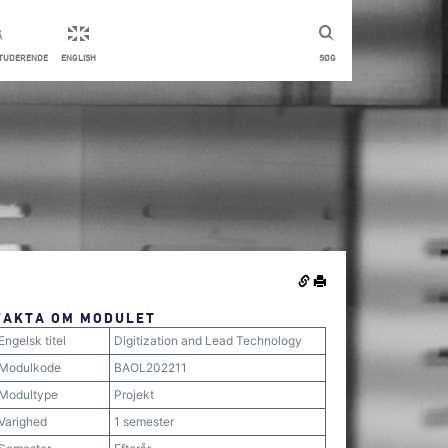
STUDERENDE
ENGLISH
SØG
FAKTA OM MODULET
Engelsk titel
Digitization and Lead Technology
Modulkode
BAOL202211
Modultype
Projekt
Varighed
1 semester