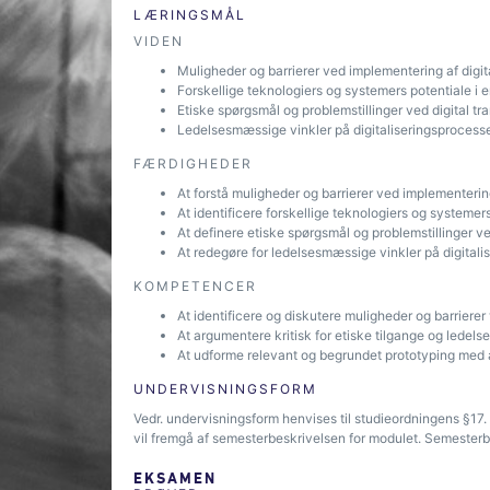
LÆRINGSMÅL
VIDEN
Muligheder og barrierer ved implementering af digit
Forskellige teknologiers og systemers potentiale i e
Etiske spørgsmål og problemstillinger ved digital tr
Ledelsesmæssige vinkler på digitaliseringsprocess
FÆRDIGHEDER
At forstå muligheder og barrierer ved implementering
At identificere forskellige teknologiers og systemers
At definere etiske spørgsmål og problemstillinger ve
At redegøre for ledelsesmæssige vinkler på digitali
KOMPETENCER
At identificere og diskutere muligheder og barrierer
At argumentere kritisk for etiske tilgange og ledelse
At udforme relevant og begrundet prototyping med 
UNDERVISNINGSFORM
Vedr. undervisningsform henvises til studieordningens §1
vil fremgå af semesterbeskrivelsen for modulet. Semesterbe
EKSAMEN