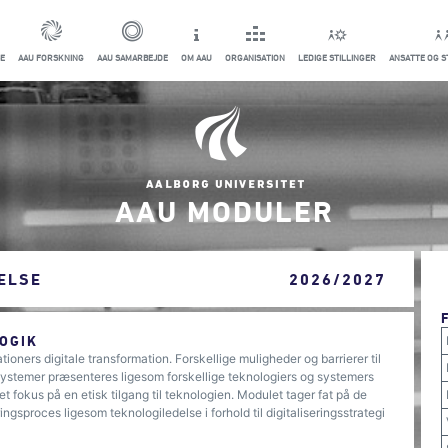
E
AAU FORSKNING
AAU SAMARBEJDE
OM AAU
ORGANISATION
LEDIGE STILLINGER
ANSATTE OG 
AAU MODULER
DELSE
2026/2027
OGIK
ioners digitale transformation. Forskellige muligheder og barrierer til
-systemer præsenteres ligesom forskellige teknologiers og systemers
et fokus på en etisk tilgang til teknologien. Modulet tager fat på de
ingsproces ligesom teknologiledelse i forhold til digitaliseringsstrategi