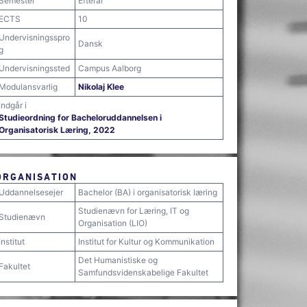
Semester
Efterår
ECTS
10
Undervisningsspro
Dansk
g
Undervisningssted
Campus Aalborg
Modulansvarlig
Nikolaj Klee
Indgår i
Studieordning for Bacheloruddannelsen i
Organisatorisk Læring, 2022
ORGANISATION
Uddannelsesejer
Bachelor (BA) i organisatorisk læring
Studienævn for Læring, IT og
Studienævn
Organisation (LIO)
Institut
Institut for Kultur og Kommunikation
Det Humanistiske og
Fakultet
Samfundsvidenskabelige Fakultet