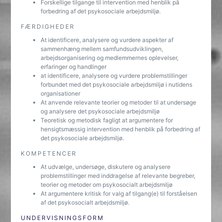
Forskellige tilgange til intervention med henblik på
forbedring af det psykosociale arbejdsmiljø.
FÆRDIGHEDER
At identificere, analysere og vurdere aspekter af
sammenhæng mellem samfundsudviklingen,
arbejdsorganisering og medlemmernes oplevelser,
erfaringer og handlinger
at identificere, analysere og vurdere problemstillinger
forbundet med det psykosociale arbejdsmiljø i nutidens
organisationer
At anvende relevante teorier og metoder til at undersøge
og analysere det psykosociale arbejdsmiljø
Teoretisk og metodisk fagligt at argumentere for
hensigtsmæssig intervention med henblik på forbedring af
det psykosociale arbejdsmiljø.
KOMPETENCER
At udvælge, undersøge, diskutere og analysere
problemstillinger med inddragelse af relevante begreber,
teorier og metoder om psykosocialt arbejdsmiljø
At argumentere kritisk for valg af tilgang(e) til forståelsen
af det psykosocialt arbejdsmiljø.
UNDERVISNINGSFORM