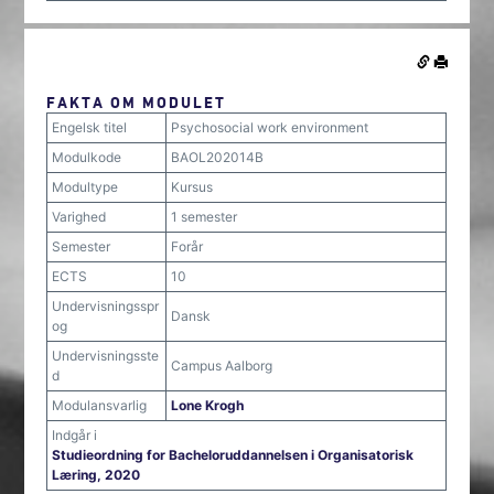
FAKTA OM MODULET
Engelsk titel
Psychosocial work environment
Modulkode
BAOL202014B
Modultype
Kursus
Varighed
1 semester
Semester
Forår
ECTS
10
Undervisningsspr
Dansk
og
Undervisningsste
Campus Aalborg
d
Modulansvarlig
Lone Krogh
Indgår i
Studieordning for Bacheloruddannelsen i Organisatorisk
Læring, 2020