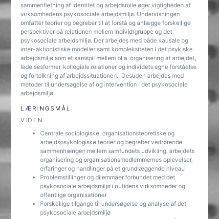
sammenfletning af identitet og arbejdsrolle øger vigtigheden af
virksomhedens psykosociale arbejdsmiljø. Undervisningen
omfatter teorier og begreber til at forstå og anlægge forskellige
perspektiver på relationen mellem individ/gruppe og det
psykosociale arbejdsmiljø. Der arbejdes med både kausale og
inter-aktionistiske modeller samt kompleksiteten i det psykiske
arbejdsmiljø som et samspil mellem bl.a. organisering af arbejdet,
ledelsesformer, kollegiale relationer og individets egne forståelse
og fortolkning af arbejdssituationen. Desuden arbejdes med
metoder til undersøgelse af og intervention i det psykosociale
arbejdsmiljø.
LÆRINGSMÅL
VIDEN
Centrale sociologiske, organisationsteoretiske og
arbejdspsykologiske teorier og begreber vedrørende
sammenhængen mellem samfundets udvikling, arbejdets
organisering og organisationsmedlemmernes oplevelser,
erfaringer og handlinger på et grundlæggende niveau
Problemstillinger og dilemmaer forbundet med det
psykosociale arbejdsmiljø i nutidens virksomheder og
offentlige organisationer
Forskellige tilgange til undersøgelse og analyse af det
psykosociale arbejdsmiljø