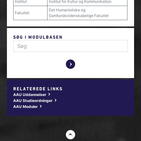
Institut
Institut for Kultur og Kommunikation
Det Humanistiske og
Fakultet
Samfundsvidenskabelige Fakultet
SØG I MODULBASEN
y
RELATEREDE LINKS
AAU Uddannelser
w
AAU Studieordninger
w
AAU Moduler
w
t