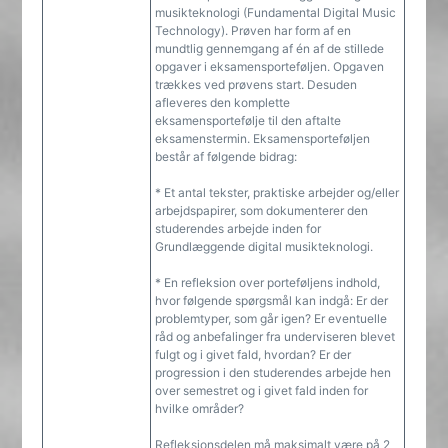
musikteknologi (Fundamental Digital Music
Technology). Prøven har form af en
mundtlig gennemgang af én af de stillede
opgaver i eksamensporteføljen. Opgaven
trækkes ved prøvens start. Desuden
afleveres den komplette
eksamensportefølje til den aftalte
eksamenstermin. Eksamensporteføljen
består af følgende bidrag:
* Et antal tekster, praktiske arbejder og/eller
arbejdspapirer, som dokumenterer den
studerendes arbejde inden for
Grundlæggende digital musikteknologi.
* En refleksion over porteføljens indhold,
hvor følgende spørgsmål kan indgå: Er der
problemtyper, som går igen? Er eventuelle
råd og anbefalinger fra underviseren blevet
fulgt og i givet fald, hvordan? Er der
progression i den studerendes arbejde hen
over semestret og i givet fald inden for
hvilke områder?
Refleksionsdelen må maksimalt være på 2