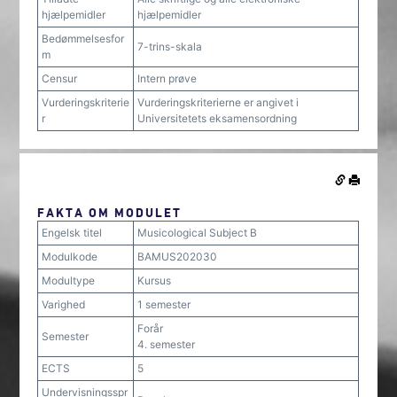
hjælpemidler
hjælpemidler
Bedømmelsesfor
7-trins-skala
m
Censur
Intern prøve
Vurderingskriterie
Vurderingskriterierne er angivet i
r
Universitetets eksamensordning
FAKTA OM MODULET
Engelsk titel
Musicological Subject B
Modulkode
BAMUS202030
Modultype
Kursus
Varighed
1 semester
Forår
Semester
4. semester
ECTS
5
Undervisningsspr