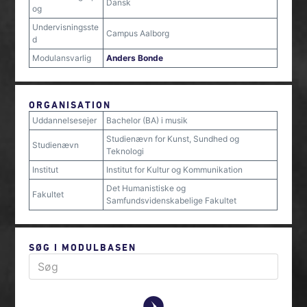
Dansk
og
Undervisningsste
Campus Aalborg
d
Modulansvarlig
Anders Bonde
ORGANISATION
Uddannelsesejer
Bachelor (BA) i musik
Studienævn for Kunst, Sundhed og
Studienævn
Teknologi
Institut
Institut for Kultur og Kommunikation
Det Humanistiske og
Fakultet
Samfundsvidenskabelige Fakultet
SØG I MODULBASEN
y