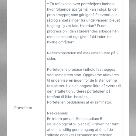
* En refleksion over porteføljens indhold,
hvor følgende spørgsmål kan indgå: Er der
problemtyper, som går igen? Er eventuelle
råd og anbefalinger fra underviseren blevet
fulgt og i givet fald, hvordan? Er der
progression i den studerendes arbejde hen
over semestret og i givet fald inden for
hvilke områder?
Refleksionsdelen må maksimalt være på 2
sider.
Porteføljens præcise indhold fastlægges
ved semestrets start. Opgaverne afleveres
til underviseren inden for de frister, denne
fastsætter. Hvis en opgave ikke afleveres til
den aftalte tid vurderes porteføljen på
forhånd til ikke-bestået.
Porteføljen bedømmes af eksaminator.
Prøveform
Reeksamen:
En intern prøve i: Emnestudium B
(Musicological Subject B). Prøven har form
af en mundtlig gennemgang af én af de
stillede opgaver i eksamensporteføljen.