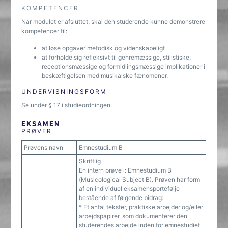
KOMPETENCER
Når modulet er afsluttet, skal den studerende kunne demonstrere
kompetencer til:
at løse opgaver metodisk og videnskabeligt
at forholde sig refleksivt til genremæssige, stilistiske,
receptionsmæssige og formidlingsmæssige implikationer i
beskæftigelsen med musikalske fænomener.
UNDERVISNINGSFORM
Se under § 17 i studieordningen.
EKSAMEN
PRØVER
Prøvens navn
Emnestudium B
Skriftlig
En intern prøve i: Emnestudium B
(Musicological Subject B). Prøven har form
af en individuel eksamensportefølje
bestående af følgende bidrag:
* Et antal tekster, praktiske arbejder og/eller
arbejdspapirer, som dokumenterer den
studerendes arbejde inden for emnestudiet