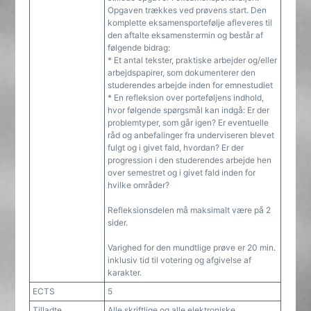
Opgaven trækkes ved prøvens start. Den
komplette eksamensportefølje afleveres til
den aftalte eksamenstermin og består af
følgende bidrag:
* Et antal tekster, praktiske arbejder og/eller
arbejdspapirer, som dokumenterer den
studerendes arbejde inden for emnestudiet
* En refleksion over porteføljens indhold,
hvor følgende spørgsmål kan indgå: Er der
problemtyper, som går igen? Er eventuelle
råd og anbefalinger fra underviseren blevet
fulgt og i givet fald, hvordan? Er der
progression i den studerendes arbejde hen
over semestret og i givet fald inden for
hvilke områder?
Refleksionsdelen må maksimalt være på 2
sider.
Varighed for den mundtlige prøve er 20 min.
inklusiv tid til votering og afgivelse af
karakter.
ECTS
5
Tilladte
Alle skriftlige og alle elektroniske