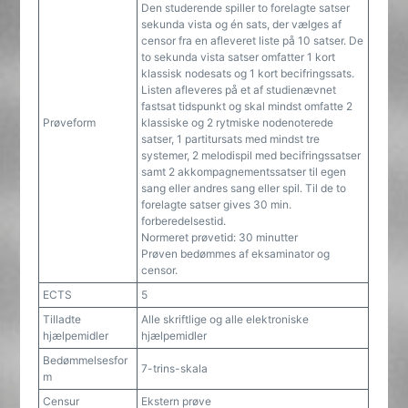
Den studerende spiller to forelagte satser
sekunda vista og én sats, der vælges af
censor fra en afleveret liste på 10 satser. De
to sekunda vista satser omfatter 1 kort
klassisk nodesats og 1 kort becifringssats.
Listen afleveres på et af studienævnet
fastsat tidspunkt og skal mindst omfatte 2
Prøveform
klassiske og 2 rytmiske nodenoterede
satser, 1 partitursats med mindst tre
systemer, 2 melodispil med becifringssatser
samt 2 akkompagnementssatser til egen
sang eller andres sang eller spil. Til de to
forelagte satser gives 30 min.
forberedelsestid.
Normeret prøvetid: 30 minutter
Prøven bedømmes af eksaminator og
censor.
ECTS
5
Tilladte
Alle skriftlige og alle elektroniske
hjælpemidler
hjælpemidler
Bedømmelsesfor
7-trins-skala
m
Censur
Ekstern prøve