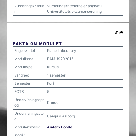
Vurderingskriterie
Vurderingskriterierne er angivet i
r
Universitetets eksamensordning
FAKTA OM MODULET
Engelsk titel
Piano Laboratory
Modulkode
BAMUS202015
Modultype
Kursus
Varighed
1 semester
Semester
Forår
ECTS
5
Undervisningsspr
Dansk
og
Undervisningsste
Campus Aalborg
d
Modulansvarlig
Anders Bonde
Indgår i