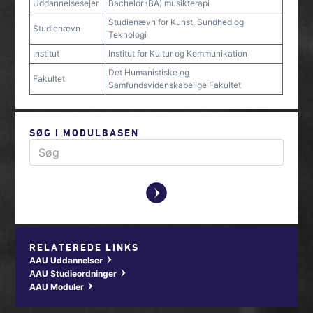
Uddannelsesejer
Bachelor (BA) musikterapi
Studienævn for Kunst, Sundhed og
Studienævn
Teknologi
Institut
Institut for Kultur og Kommunikation
Det Humanistiske og
Fakultet
Samfundsvidenskabelige Fakultet
SØG I MODULBASEN
y
RELATEREDE LINKS
AAU Uddannelser
w
AAU Studieordninger
w
AAU Moduler
w