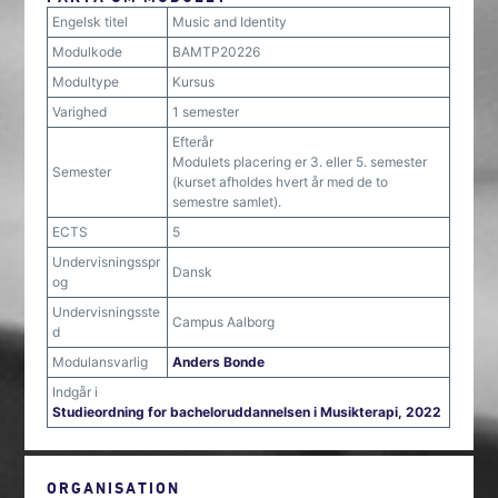
Engelsk titel
Music and Identity
Modulkode
BAMTP20226
Modultype
Kursus
Varighed
1 semester
Efterår
Modulets placering er 3. eller 5. semester
Semester
(kurset afholdes hvert år med de to
semestre samlet).
ECTS
5
Undervisningsspr
Dansk
og
Undervisningsste
Campus Aalborg
d
Modulansvarlig
Anders Bonde
Indgår i
Studieordning for bacheloruddannelsen i Musikterapi, 2022
ORGANISATION