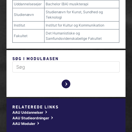
Uddannelsesejer
Bachelor (BA) musikterapi
Studienævn for Kunst, Sundhed og
Studienævn
Teknologi
Institut
Institut for Kultur og Kommunikation
Det Humanistiske og
Fakultet
Samfundsvidenskabelige Fakultet
SØG I MODULBASEN
y
RELATEREDE LINKS
AAU Uddannelser
w
AAU Studieordninger
w
AAU Moduler
w