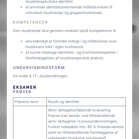
musikterapeutiske identitet
at anvende identitetsorienterede indfaldsvinkler til
individuel musikterapi og gruppemusikterapi.
KOMPETENCER
Den studerende skal gennem modulet opnå kompetencer til
selvstændigt at formidle indsigt i og refleksioner over
musikkens rolle i egen livshistorie
at kunne inddrage identitets- og livshistorieaspekter i
tilrettelæggelsen af musikterapeutisk praksis.
UNDERVISNINGSFORM
Se under § 17 i studieordningen.
EKSAMEN
PRØVER
Prøvens navn
Musik og identitet
Aktiv deltagelse/løbende evaluering
Prøven kan bestås ved tilfredsstillende
aktiv deltagelse i kursusundervisningen,
hvilket indebærer min. 80 % tilstedeværelse
samt en tilfredsstillende fremlæggelse af
udarbejdet musikalsk selvbiografi.