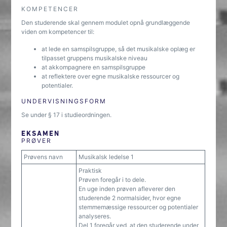
KOMPETENCER
Den studerende skal gennem modulet opnå grundlæggende
viden om kompetencer til:
at lede en samspilsgruppe, så det musikalske oplæg er
tilpasset gruppens musikalske niveau
at akkompagnere en samspilsgruppe
at reflektere over egne musikalske ressourcer og
potentialer.
UNDERVISNINGSFORM
Se under § 17 i studieordningen.
EKSAMEN
PRØVER
Prøvens navn
Musikalsk ledelse 1
Praktisk
Prøven foregår i to dele.
En uge inden prøven afleverer den
studerende 2 normalsider, hvor egne
stemmemæssige ressourcer og potentialer
analyseres.
Del 1 foregår ved, at den studerende under