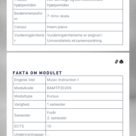
hjælpemidler
hjælpemidler
Bedømmelsesfor
7-trins-skala
m
Censur
Intern prøve
Vurderingskriterie
Vurderingskriterierne er angivet i
r
Universitetets eksamensordning
FAKTA OM MODULET
Engelsk titel
Music Instruction 1
Modulkode
BAMTP20206
Modultype
Kursus
Varighed
1 semester
Forår
Semester
2. semester
ECTS
10
Undervisningsspr