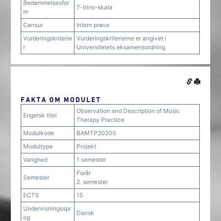
Bedømmelsesfor
7-trins-skala
m
Censur
Intern prøve
Vurderingskriterie
Vurderingskriterierne er angivet i
r
Universitetets eksamensordning
FAKTA OM MODULET
Observation and Description of Music
Engelsk titel
Therapy Practice
Modulkode
BAMTP20205
Modultype
Projekt
Varighed
1 semester
Forår
Semester
2. semester
ECTS
15
Undervisningsspr
Dansk
og