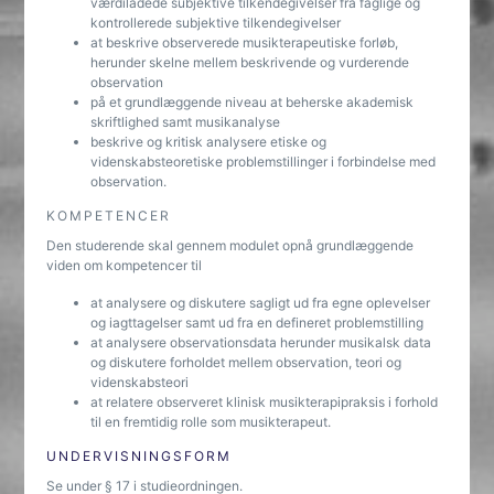
værdiladede subjektive tilkendegivelser fra faglige og
kontrollerede subjektive tilkendegivelser
at beskrive observerede musikterapeutiske forløb,
herunder skelne mellem beskrivende og vurderende
observation
på et grundlæggende niveau at beherske akademisk
skriftlighed samt musikanalyse
beskrive og kritisk analysere etiske og
videnskabsteoretiske problemstillinger i forbindelse med
observation.
KOMPETENCER
Den studerende skal gennem modulet opnå grundlæggende
viden om kompetencer til
at analysere og diskutere sagligt ud fra egne oplevelser
og iagttagelser samt ud fra en defineret problemstilling
at analysere observationsdata herunder musikalsk data
og diskutere forholdet mellem observation, teori og
videnskabsteori
at relatere observeret klinisk musikterapipraksis i forhold
til en fremtidig rolle som musikterapeut.
UNDERVISNINGSFORM
Se under § 17 i studieordningen.