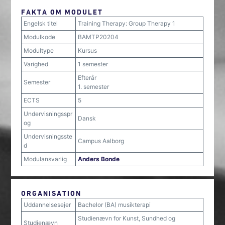
FAKTA OM MODULET
Engelsk titel
Training Therapy: Group Therapy 1
Modulkode
BAMTP20204
Modultype
Kursus
Varighed
1 semester
Efterår
Semester
1. semester
ECTS
5
Undervisningsspr
Dansk
og
Undervisningsste
Campus Aalborg
d
Modulansvarlig
Anders Bonde
ORGANISATION
Uddannelsesejer
Bachelor (BA) musikterapi
Studienævn for Kunst, Sundhed og
Studienævn