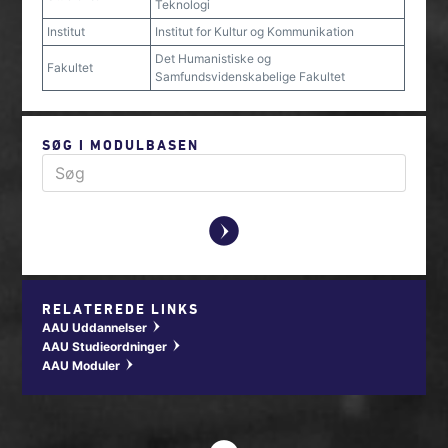
Teknologi
Institut
Institut for Kultur og Kommunikation
Det Humanistiske og
Fakultet
Samfundsvidenskabelige Fakultet
SØG I MODULBASEN
y
RELATEREDE LINKS
AAU Uddannelser
w
AAU Studieordninger
w
AAU Moduler
w