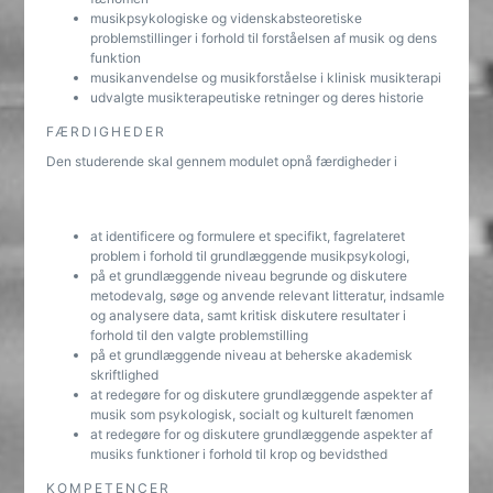
musikpsykologiske og videnskabsteoretiske
problemstillinger i forhold til forståelsen af musik og dens
funktion
musikanvendelse og musikforståelse i klinisk musikterapi
udvalgte musikterapeutiske retninger og deres historie
FÆRDIGHEDER
Den studerende skal gennem modulet opnå færdigheder i
at identificere og formulere et specifikt, fagrelateret
problem i forhold til grundlæggende musikpsykologi,
på et grundlæggende niveau begrunde og diskutere
metodevalg, søge og anvende relevant litteratur, indsamle
og analysere data, samt kritisk diskutere resultater i
forhold til den valgte problemstilling
på et grundlæggende niveau at beherske akademisk
skriftlighed
at redegøre for og diskutere grundlæggende aspekter af
musik som psykologisk, socialt og kulturelt fænomen
at redegøre for og diskutere grundlæggende aspekter af
musiks funktioner i forhold til krop og bevidsthed
KOMPETENCER