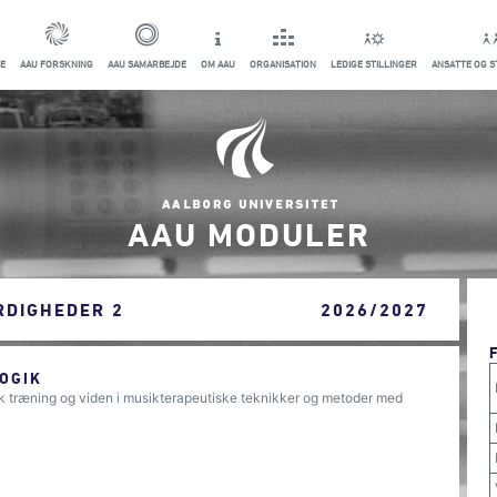
E
AAU FORSKNING
AAU SAMARBEJDE
OM AAU
ORGANISATION
LEDIGE STILLINGER
ANSATTE OG 
AAU MODULER
RDIGHEDER 2
2026/2027
OGIK
sk træning og viden i musikterapeutiske teknikker og metoder med