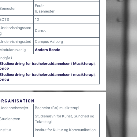
Forår
Semester
6. semester
ECTS
10
Undervisningsspro
Dansk
g
Undervisningssted
Campus Aalborg
Modulansvarlig
Anders Bonde
Indgår i
Studieordning for bacheloruddannelsen i Musikterapi,
2022
Studieordning for bacheloruddannelsen i musikterapi,
2024
ORGANISATION
Uddannelsesejer
Bachelor (BA) musikterapi
Studienævn for Kunst, Sundhed og
Studienævn
Teknologi
Institut
Institut for Kultur og Kommunikation