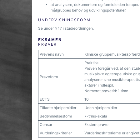
at analysere, dokumentere og formidle den terapeuti
målgruppes behov og udviklingspotentialer.
UNDERVISNINGSFORM
Se under § 17 i studieordningen.
EKSAMEN
PRØVER
Prøvens navn
Kliniske gruppemusikterapifærd
Praktisk
Prøven foregår ved, at den stude
musikalske og terapeutiske gru
Prøveform
analyserer sine musikterapeuti
aktører i rollespil.
Normeret prøvetid: 1 time
ECTS
10
Tilladte hjælpemidler
Uden hjælpemidler
Bedømmelsesform
7-trins-skala
Censur
Ekstern prøve
Vurderingskriterier
Vurderingskriterierne er angive