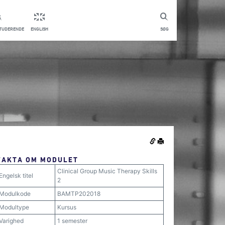
STUDERENDE
ENGLISH
SØG
FAKTA OM MODULET
Clinical Group Music Therapy Skills
Engelsk titel
2
Modulkode
BAMTP202018
Modultype
Kursus
Varighed
1 semester