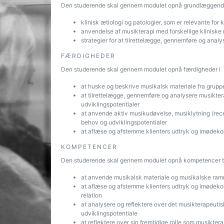
Den studerende skal gennem modulet opnå grundlæggend
klinisk ætiologi og patologier, som er relevante for k
anvendelse af musikterapi med forskellige kliniske
strategier for at tilrettelægge, gennemføre og anal
FÆRDIGHEDER
Den studerende skal gennem modulet opnå færdigheder i
at huske og beskrive musikalsk materiale fra grupp
at tilrettelægge, gennemføre og analysere musikter
udviklingspotentialer
at anvende aktiv musikudøvelse, musiklytning (rece
behov og udviklingspotentialer
at aflæse og afstemme klienters udtryk og imødek
KOMPETENCER
Den studerende skal gennem modulet opnå kompetencer ti
at anvende musikalsk materiale og musikalske ramm
at aflæse og afstemme klienters udtryk og imødeko
relation
at analysere og reflektere over det musikterapeutis
udviklingspotentiale
at reflektere over sin fremtidige rolle som musikter