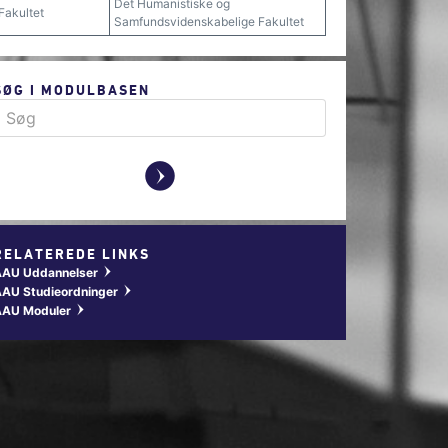
Det Humanistiske og
Fakultet
Samfundsvidenskabelige Fakultet
SØG I MODULBASEN
y
RELATEREDE LINKS
AAU Uddannelser
w
AU Studieordninger
w
AAU Moduler
w